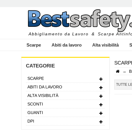
Abbigliamento da Lavoro
&
Scarpe Antinfo
Scarpe
Abiti da lavoro
Alta visibilità
S
SCARP
CATEGORIE
→
B
SCARPE
I
TUTTE L
ABITI DA LAVORO
ALTA VISIBILITÀ
SCONTI
GUANTI
DPI