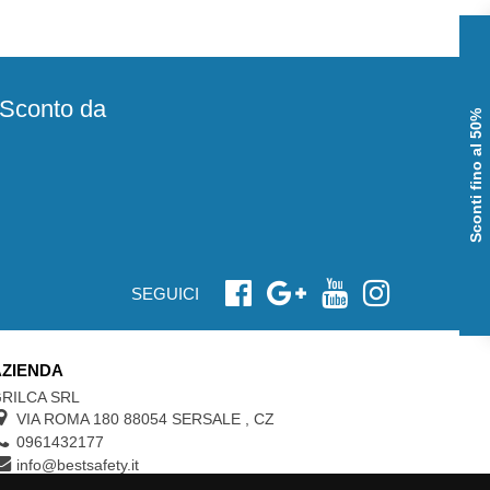
e Sconto da
Sconti fino al 50%
SEGUICI
AZIENDA
RILCA SRL
VIA ROMA 180 88054
SERSALE
,
CZ
0961432177
info@bestsafety.it
P.IVA 02342180797