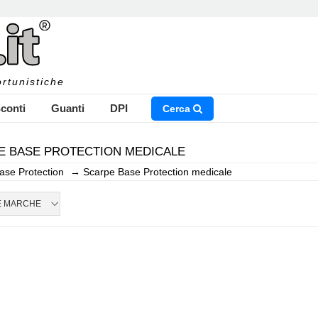
rtunistiche
conti
Guanti
DPI
Cerca
E BASE PROTECTION MEDICALE
ase Protection
→
Scarpe Base Protection medicale
NSERISCI IL NOME DEL PRODOTTO CHE STAI CERCAN
E MARCHE
CHIUDI RICERCA