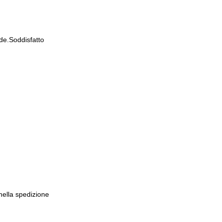
nisti ed utilizzatori di CMT
de.Soddisfatto
 nella spedizione