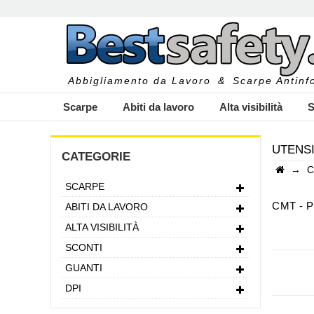
Abbigliamento da Lavoro
&
Scarpe Antinfo
Scarpe
Abiti da lavoro
Alta visibilità
S
UTENSI
CATEGORIE
→
C
SCARPE
I
CMT - 
ABITI DA LAVORO
Chi e' C
ALTA VISIBILITÀ
CMT è un'
SCONTI
Fondata n
GUANTI
carpentier
Utensili 
DPI
CMT offre