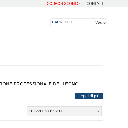
COUPON SCONTO
CONTATTI
Vuoto
CARRELLO
DO
AZIONE PROFESSIONALE DEL LEGNO
Leggi di più
alta qualità per la lavorazione professionale del legno.
ornitura di prodotti adatti alle esigenze di falegnami,
PREZZO PIÙ BASSO
garantire prestazioni elevate e risultati di precisione.