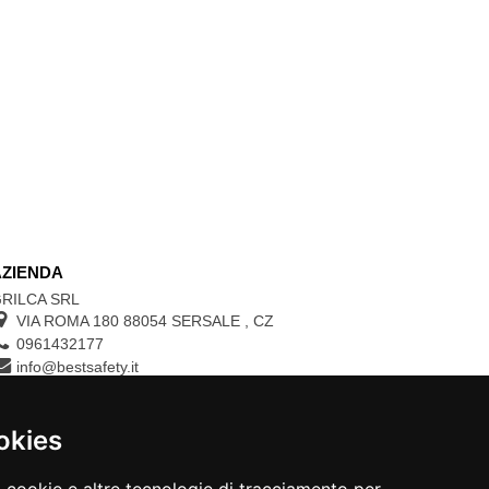
AZIENDA
RILCA SRL
VIA ROMA 180 88054
SERSALE
,
CZ
0961432177
info@bestsafety.it
P.IVA 02342180797
okies
CONTROLLA LO STATO DEL TUO ORDINE