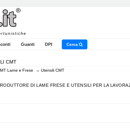
rtunistiche
conti
Guanti
DPI
Cerca
LI CMT
MT Lame e Frese
→
Utensili CMT
NSERISCI IL NOME DEL PRODOTTO CHE STAI CERCAN
PRODUTTORE DI LAME FRESE E UTENSILI PER LA LAVOR
MT
azienda leader nel settore della produzione di lame, frese ed utensili di 
el 1962, CMT ha una lunga tradizione di eccellenza e innovazione nella f
CHIUDI RICERCA
i e artigiani del legno in tutto il mondo.
CMT: i Prodotti
 una vasta gamma di prodotti per la lavorazione del legno, progettati per 