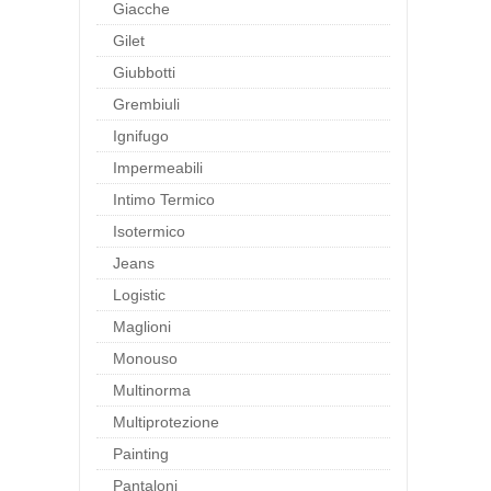
Giacche
Gilet
Giubbotti
Grembiuli
Ignifugo
Impermeabili
Intimo Termico
Isotermico
Jeans
Logistic
Maglioni
Monouso
Multinorma
Multiprotezione
Painting
Pantaloni