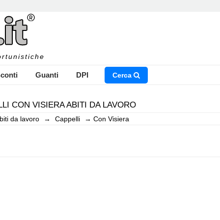
rtunistiche
conti
Guanti
DPI
Cerca
LI CON VISIERA ABITI DA LAVORO
biti da lavoro
→
Cappelli
→
Con Visiera
NSERISCI IL NOME DEL PRODOTTO CHE STAI CERCAN
CHIUDI RICERCA