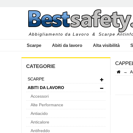
Abbigliamento da Lavoro
&
Scarpe Antinfo
Scarpe
Abiti da lavoro
Alta visibilità
S
CAPPEL
CATEGORIE
→
A
SCARPE
I
ABITI DA LAVORO
Accessori
Alte Performance
Antiacido
Anticalore
Antifreddo