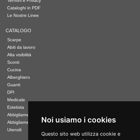
Termini e Privacy
Cataloghi in PDF
Le Nostre Linee
CATALOGO
Scarpe
Abiti da lavoro
Alta visibilità
Sconti
Cucina
Alberghiero
Guanti
DPI
Medicale
Estetista
Abbigliamento Sportivo
Noi usiamo i cookies
Abbigliamento Bambino
Utensili
Questo sito web utilizza cookie e