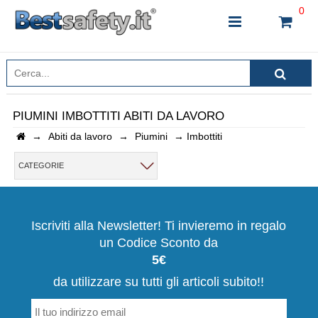
0
PIUMINI IMBOTTITI ABITI DA LAVORO
→
Abiti da lavoro
→
Piumini
→
Imbottiti
INSERISCI IL NOME DEL PRODOTTO CHE STAI
CERCANDO
CATEGORIE
CHIUDI RICERCA
Iscriviti alla Newsletter! Ti invieremo in regalo
un Codice Sconto da
5€
da utilizzare su tutti gli articoli subito!!