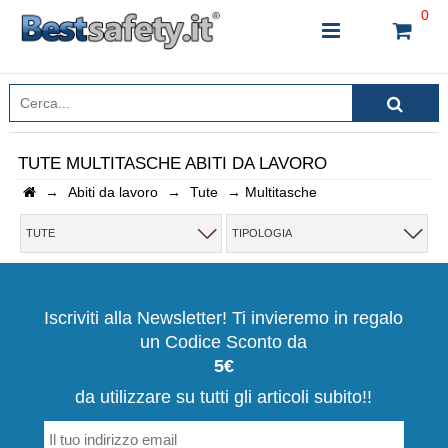
0
TUTE MULTITASCHE ABITI DA LAVORO
→
Abiti da lavoro
→
Tute
→
Multitasche
INSERISCI IL NOME DEL PRODOTTO CHE STAI
CERCANDO
TUTE
TIPOLOGIA
CHIUDI RICERCA
Iscriviti alla Newsletter! Ti invieremo in regalo
un Codice Sconto da
5€
da utilizzare su tutti gli articoli subito!!