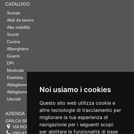
CATALOGO
Scarpe
Abiti da lavoro
Alta visibilità
Sconti
Cucina
Alberghiero
Guanti
DPI
Medicale
Estetista
Abbigliamento Sportivo
Noi usiamo i cookies
Abbigliamento Bambino
Utensili
Questo sito web utilizza cookie e
altre tecnologie di tracciamento per
AZIENDA
migliorare la tua esperienza di
GRILCA SRL
navigazione per i seguenti scopi:
VIA ROMA 180 88054
SERSALE
,
CZ
per abilitare le funzionalità di base
0961432177