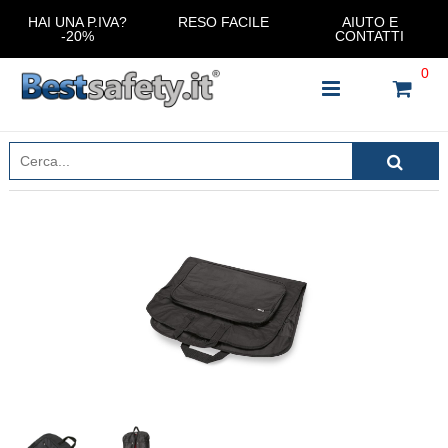
HAI UNA P.IVA?
RESO FACILE
AIUTO E
-20%
CONTATTI
0
INSERISCI IL NOME DEL PRODOTTO CHE STAI
CERCANDO
CHIUDI RICERCA