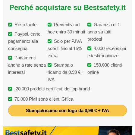
Perché acquistare su Bestsafety.it
Reso facile
Preventivi ad
Garanzia di 1
hoc entro 30 minuti
anno su tutti i
Paypal, carte,
prodotti
pagamento alla
Solo per P.IVA
consegna
sconti fino al 15%
4.000 recensioni
extra
e testimonianze
Pagamenti
anche a rate senza
Stampa o
150.000 clienti
interessi
ricamo da 0,99 € +
online
IVA
20.000 prodotti certificati dei top brand
70.000 PMI sono clienti Grilca
Stampa/ricamo con logo da 0,99 € + IVA