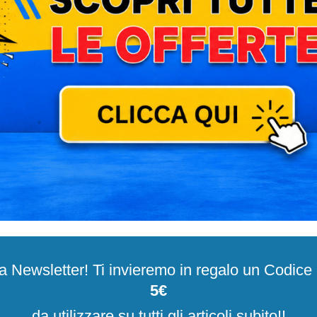
alla Newsletter! Ti invieremo in regalo un Codic
5€
da utilizzare su tutti gli articoli subito!!