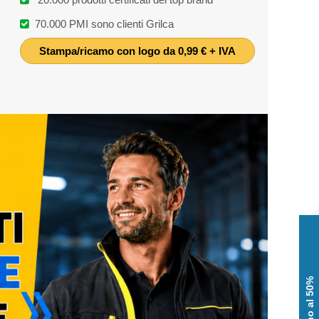
70.000 PMI sono clienti Grilca
Stampa/ricamo con logo da 0,99 € + IVA