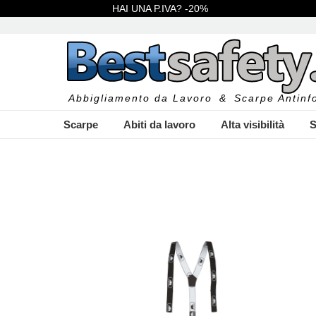
HAI UNA P.IVA? -20%
Abbigliamento da Lavoro
&
Scarpe Antinfo
Scarpe
Abiti da lavoro
Alta visibilità
S
I