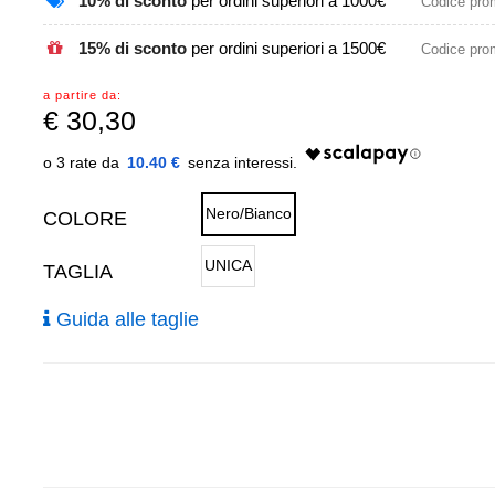
10% di sconto
per ordini superiori a 1000€
Codice pr
15% di sconto
per ordini superiori a 1500€
Codice pr
a partire da:
€
30,30
10.40 €
Nero/Bianco
COLORE
UNICA
TAGLIA
Guida alle taglie