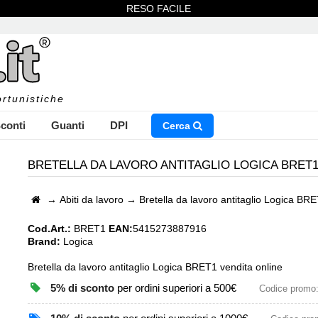
RESO FACILE
rtunistiche
conti
Guanti
DPI
Cerca
BRETELLA DA LAVORO ANTITAGLIO LOGICA BRET
→
Abiti da lavoro
→
Bretella da lavoro antitaglio Logica BR
NSERISCI IL NOME DEL PRODOTTO CHE STAI CERCAN
Cod.Art.:
BRET1
EAN:
5415273887916
Brand:
Logica
Bretella da lavoro antitaglio Logica BRET1 vendita online
CHIUDI RICERCA
5% di sconto
per ordini superiori a 500€
Codice promo