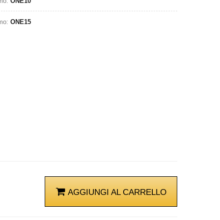
omo:
ONE10
omo:
ONE15
AGGIUNGI AL CARRELLO