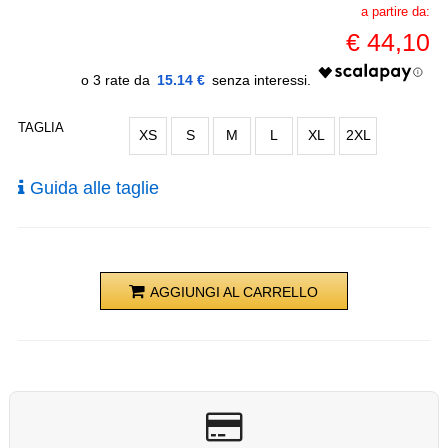
a partire da:
€
44,10
15.14 €
TAGLIA
XS
S
M
L
XL
2XL
Guida alle taglie
AGGIUNGI AL CARRELLO