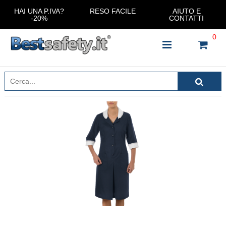
HAI UNA P.IVA?
RESO FACILE
AIUTO E
-20%
CONTATTI
0
INSERISCI IL NOME DEL PRODOTTO CHE STAI
CERCANDO
CHIUDI RICERCA