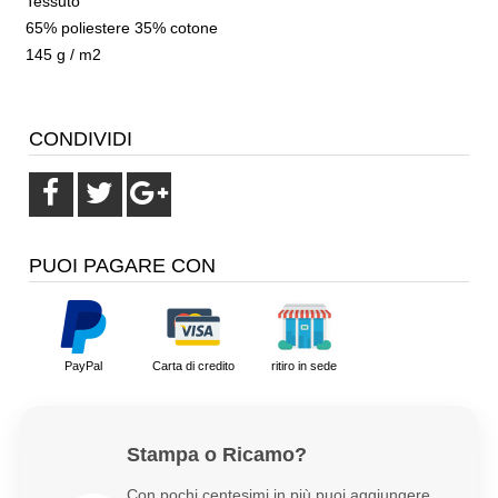
Tessuto
65% poliestere 35% cotone
145 g / m2
CONDIVIDI
PUOI PAGARE CON
PayPal
Carta di credito
ritiro in sede
Stampa o Ricamo?
Con pochi centesimi in più puoi aggiungere