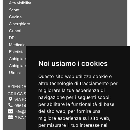
Alta visibilità
Sconti
Cucina
Alberghiero
Guanti
DPI
Medicale
Estetista
Abbigliamento Sportivo
Noi usiamo i cookies
Abbigliamento Bambino
Utensili
Questo sito web utilizza cookie e
altre tecnologie di tracciamento per
AZIENDA
migliorare la tua esperienza di
GRILCA SRL
navigazione per i seguenti scopi:
VIA ROMA 180 88054
SERSALE
,
CZ
per abilitare le funzionalità di base
0961432177
del sito web
,
per fornire una
info@bestsafety.it
migliore esperienza sul sito web
,
P.IVA 02342180797
per misurare il tuo interesse nei