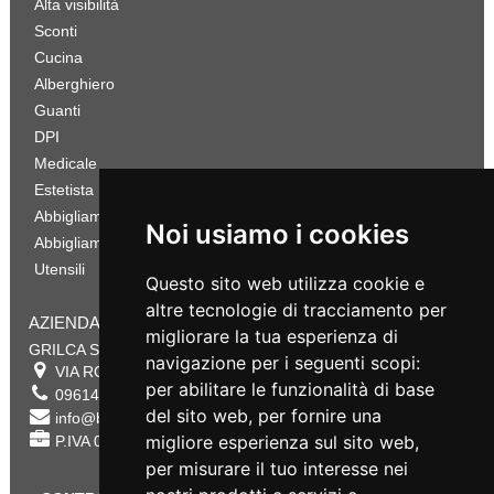
Alta visibilità
Sconti
Cucina
Alberghiero
Guanti
DPI
Medicale
Estetista
Abbigliamento Sportivo
Noi usiamo i cookies
Abbigliamento Bambino
Utensili
Questo sito web utilizza cookie e
altre tecnologie di tracciamento per
AZIENDA
migliorare la tua esperienza di
GRILCA SRL
navigazione per i seguenti scopi:
VIA ROMA 180 88054
SERSALE
,
CZ
per abilitare le funzionalità di base
0961432177
del sito web
,
per fornire una
info@bestsafety.it
migliore esperienza sul sito web
,
P.IVA 02342180797
per misurare il tuo interesse nei