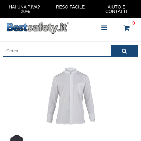
HAI UNA P.IVA?
RESO FACILE
AIUTO E
-20%
CONTATTI
0
INSERISCI IL NOME DEL PRODOTTO CHE STAI
CERCANDO
CHIUDI RICERCA