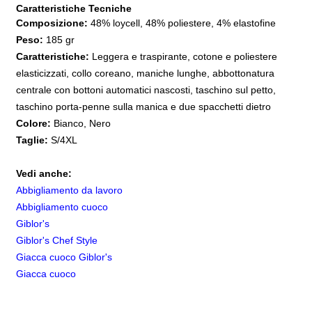
Caratteristiche Tecniche
Composizione:
48% loycell, 48% poliestere, 4% elastofine
Peso:
185 gr
Caratteristiche:
Leggera e traspirante, cotone e poliestere
elasticizzati, collo coreano, maniche lunghe, abbottonatura
centrale con bottoni automatici nascosti, taschino sul petto,
taschino porta-penne sulla manica e due spacchetti dietro
Colore:
Bianco, Nero
Taglie:
S/4XL
Vedi anche:
Abbigliamento da lavoro
Abbigliamento cuoco
Giblor's
Giblor's Chef Style
Giacca cuoco Giblor's
Giacca cuoco