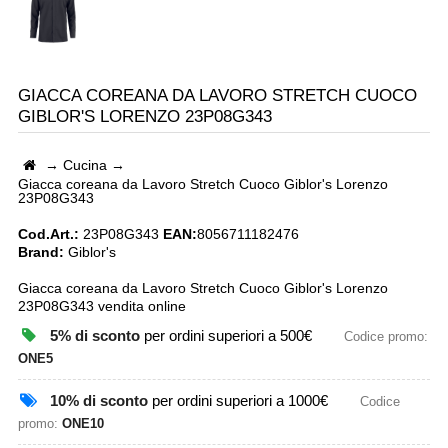
GIACCA COREANA DA LAVORO STRETCH CUOCO
GIBLOR'S LORENZO 23P08G343
→
Cucina
→
Giacca coreana da Lavoro Stretch Cuoco Giblor's Lorenzo
23P08G343
Cod.Art.:
23P08G343
EAN:
8056711182476
Brand:
Giblor's
Giacca coreana da Lavoro Stretch Cuoco Giblor's Lorenzo
23P08G343 vendita online
5% di sconto
per ordini superiori a 500€
Codice promo:
ONE5
10% di sconto
per ordini superiori a 1000€
Codice
promo:
ONE10