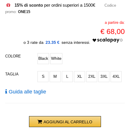
15% di sconto
per ordini superiori a 1500€
Codice
promo:
ONE15
a partire da:
€
68,00
23.35 €
COLORE
Black
White
TAGLIA
S
M
L
XL
2XL
3XL
4XL
Guida alle taglie
AGGIUNGI AL CARRELLO