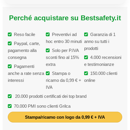
Perché acquistare su Bestsafety.it
Reso facile
Preventivi ad
Garanzia di 1
hoc entro 30 minuti
anno su tutti i
Paypal, carte,
prodotti
pagamento alla
Solo per P.IVA
consegna
sconti fino al 15%
4.000 recensioni
extra
e testimonianze
Pagamenti
anche a rate senza
Stampa o
150.000 clienti
interessi
ricamo da 0,99 € +
online
IVA
20.000 prodotti certificati dei top brand
70.000 PMI sono clienti Grilca
Stampa/ricamo con logo da 0,99 € + IVA