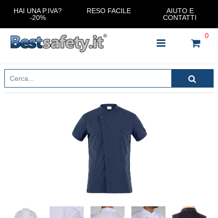
HAI UNA P.IVA?
RESO FACILE
AIUTO E
-20%
CONTATTI
0
INSERISCI IL NOME DEL PRODOTTO CHE STAI
CERCANDO
CHIUDI RICERCA