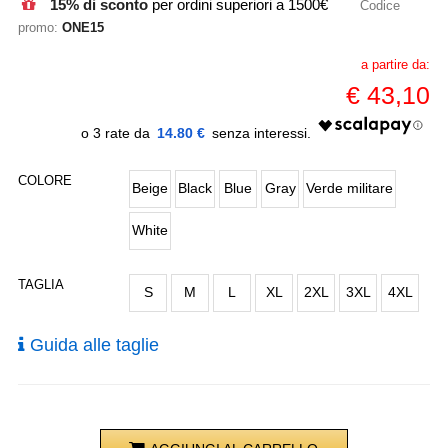
15% di sconto
per ordini superiori a 1500€
Codice
promo:
ONE15
a partire da:
€
43,10
14.80 €
COLORE
Beige
Black
Blue
Gray
Verde militare
White
TAGLIA
S
M
L
XL
2XL
3XL
4XL
Guida alle taglie