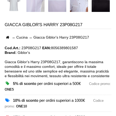
GIACCA GIBLOR'S HARRY 23P08G217
→
Cucina
→
Giacca Giblor's Harry 23P08G217
Cod.Art.:
23P08G217
EAN:
8056389801587
Brand:
Giblor's
Giacca Giblor's Harry 23P08G217, garantiscono la massima
comodità e il massimo comfort, ideale per offrire il totale
benessere ed uno stile semplice ed elegante, massima praticità
e flessibilità nei movimenti, tessuto ultra resistente e consistente
5% di sconto
per ordini superiori a 500€
Codice promo:
ONE5
10% di sconto
per ordini superiori a 1000€
Codice
promo:
ONE10