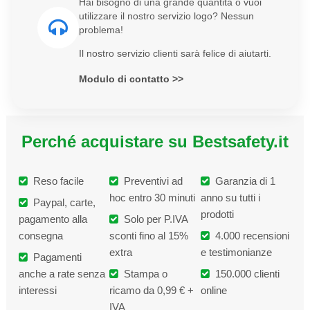
Hai bisogno di una grande quantità o vuoi
utilizzare il nostro servizio logo? Nessun
problema!
Il nostro servizio clienti sarà felice di aiutarti.
Modulo di contatto >>
Perché acquistare su Bestsafety.it
Reso facile
Preventivi ad
Garanzia di 1
hoc entro 30 minuti
anno su tutti i
Paypal, carte,
prodotti
pagamento alla
Solo per P.IVA
consegna
sconti fino al 15%
4.000 recensioni
extra
e testimonianze
Pagamenti
anche a rate senza
Stampa o
150.000 clienti
interessi
ricamo da 0,99 € +
online
IVA