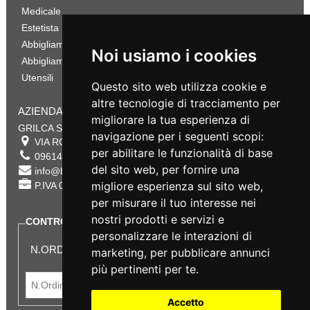
Medicale
Estetista
Abbigliamento Sportivo
Noi usiamo i cookies
Abbigliamento Bambino
Utensili
Questo sito web utilizza cookie e
altre tecnologie di tracciamento per
AZIENDA
migliorare la tua esperienza di
GRILCA SRL
navigazione per i seguenti scopi:
VIA ROMA 180 88054
SERSALE
,
CZ
per abilitare le funzionalità di base
0961432177
del sito web
,
per fornire una
info@bestsafety.it
migliore esperienza sul sito web
,
P.IVA 02342180797
per misurare il tuo interesse nei
nostri prodotti e servizi e
CONTROLLA LO STATO DEL TUO ORDINE
personalizzare le interazioni di
N.ORDINE:
marketing
,
per pubblicare annunci
più pertinenti per te
.
Accetto