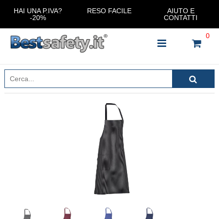
HAI UNA P.IVA?
RESO FACILE
AIUTO E
-20%
CONTATTI
0
INSERISCI IL NOME DEL PRODOTTO CHE STAI
CERCANDO
CHIUDI RICERCA