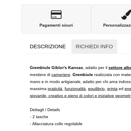
Pagamenti sicuri
Personalizzaz
DESCRIZIONE
RICHIEDI INFO
Grembiule Giblor's Kansas
, adatto per il
settore alb
mestiere di
cameriere
.
Grembiule
realizzata con materi
mano e in modo artigianale, adatto per chi ama indossa
massima
praticità
,
funzionalità
,
equilibrio
,
grinta
ed
ene
giovanile, creativo e pieno di colori e iniziative geomet
Dettagli / Details
- 2 tasche
- Allacciatura collo regolabile