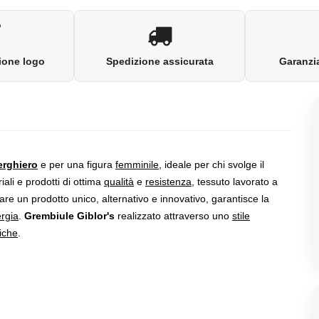
ione logo
Spedizione assicurata
Garanzia
erghiero
e per una figura
femminile
, ideale per chi svolge il
ali e prodotti di ottima
qualità
e
resistenza
, tessuto lavorato a
re un prodotto unico, alternativo e innovativo, garantisce la
rgia
.
Grembiule Giblor's
realizzato attraverso uno
stile
riche
.