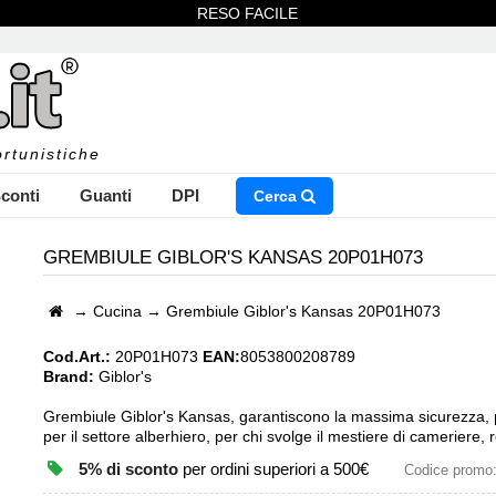
RESO FACILE
rtunistiche
conti
Guanti
DPI
Cerca
GREMBIULE GIBLOR'S KANSAS 20P01H073
→
Cucina
→
Grembiule Giblor's Kansas 20P01H073
NSERISCI IL NOME DEL PRODOTTO CHE STAI CERCAN
Cod.Art.:
20P01H073
EAN:
8053800208789
Brand:
Giblor's
Grembiule Giblor's Kansas, garantiscono la massima sicurezza, p
per il settore alberhiero, per chi svolge il mestiere di cameriere, 
CHIUDI RICERCA
5% di sconto
per ordini superiori a 500€
Codice promo