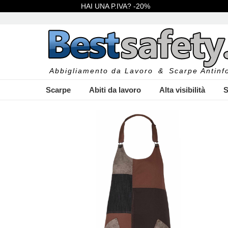
HAI UNA P.IVA? -20%
Abbigliamento da Lavoro
&
Scarpe Antinfo
Scarpe
Abiti da lavoro
Alta visibilità
S
I