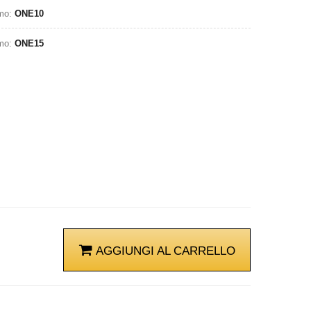
omo:
ONE10
omo:
ONE15
AGGIUNGI AL CARRELLO