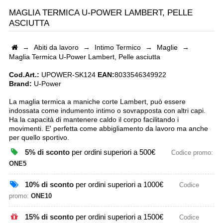
MAGLIA TERMICA U-POWER LAMBERT, PELLE
ASCIUTTA
→
Abiti da lavoro
→
Intimo Termico
→
Maglie
→
Maglia Termica U-Power Lambert, Pelle asciutta
Cod.Art.:
UPOWER-SK124
EAN:
8033546349922
Brand:
U-Power
La maglia termica a maniche corte Lambert, può essere
indossata come indumento intimo o sovrapposta con altri capi.
Ha la capacità di mantenere caldo il corpo facilitando i
movimenti. E' perfetta come abbigliamento da lavoro ma anche
per quello sportivo.
5% di sconto
per ordini superiori a 500€
Codice promo:
ONE5
10% di sconto
per ordini superiori a 1000€
Codice
promo:
ONE10
15% di sconto
per ordini superiori a 1500€
Codice