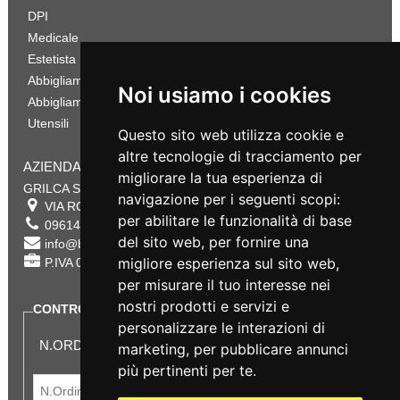
DPI
Medicale
Estetista
Abbigliamento Sportivo
Noi usiamo i cookies
Abbigliamento Bambino
Utensili
Questo sito web utilizza cookie e
altre tecnologie di tracciamento per
AZIENDA
migliorare la tua esperienza di
GRILCA SRL
navigazione per i seguenti scopi:
VIA ROMA 180 88054
SERSALE
,
CZ
per abilitare le funzionalità di base
0961432177
del sito web
,
per fornire una
info@bestsafety.it
migliore esperienza sul sito web
,
P.IVA 02342180797
per misurare il tuo interesse nei
nostri prodotti e servizi e
CONTROLLA LO STATO DEL TUO ORDINE
personalizzare le interazioni di
N.ORDINE:
marketing
,
per pubblicare annunci
più pertinenti per te
.