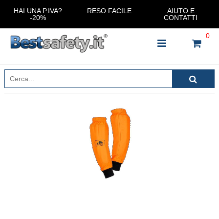
HAI UNA P.IVA?
RESO FACILE
AIUTO E
-20%
CONTATTI
0
INSERISCI IL NOME DEL PRODOTTO CHE STAI
CERCANDO
CHIUDI RICERCA