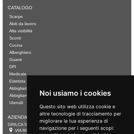
CATALOGO
Scarpe
Abiti da lavoro
Alta visibilità
Sconti
Cucina
Alberghiero
Guanti
DPI
Medicale
Estetista
Abbigliamento Sportivo
Noi usiamo i cookies
Abbigliamento Bambino
Utensili
Questo sito web utilizza cookie e
altre tecnologie di tracciamento per
AZIENDA
migliorare la tua esperienza di
GRILCA SRL
navigazione per i seguenti scopi:
VIA ROMA 180 88054
SERSALE
,
CZ