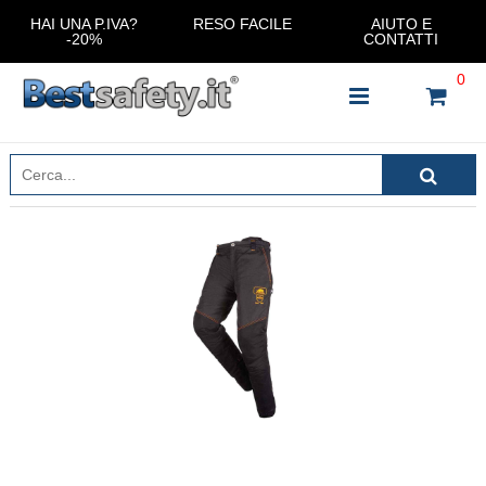
HAI UNA P.IVA?
RESO FACILE
AIUTO E
-20%
CONTATTI
0
INSERISCI IL NOME DEL PRODOTTO CHE STAI
CERCANDO
CHIUDI RICERCA