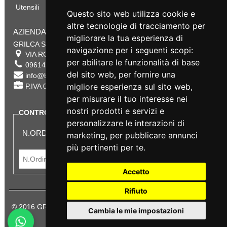
Utensili
Questo sito web utilizza cookie e
altre tecnologie di tracciamento per
AZIENDA
migliorare la tua esperienza di
GRILCA SRL
navigazione per i seguenti scopi:
VIA ROMA 180 88054
SERSALE
,
CZ
per abilitare le funzionalità di base
0961432177
del sito web
,
per fornire una
info@bestsafety.it
migliore esperienza sul sito web
,
P.IVA 02342180797
per misurare il tuo interesse nei
nostri prodotti e servizi e
CONTROLLA LO STATO DEL TUO ORDINE
personalizzare le interazioni di
N.ORDINE:
marketing
,
per pubblicare annunci
più pertinenti per te
.
Accetto
Rifiuto
© 2016 GRILCA SRL Sede Legale: VIA ROMA 180 - SERSALE -
Cambia le mie impostazioni
88054