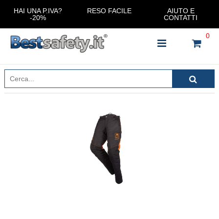
HAI UNA P.IVA?
RESO FACILE
AIUTO E
-20%
CONTATTI
0
INSERISCI IL NOME DEL PRODOTTO CHE STAI
CERCANDO
CHIUDI RICERCA