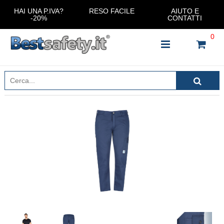
HAI UNA P.IVA?
RESO FACILE
AIUTO E
-20%
CONTATTI
0
INSERISCI IL NOME DEL PRODOTTO CHE STAI
CERCANDO
CHIUDI RICERCA