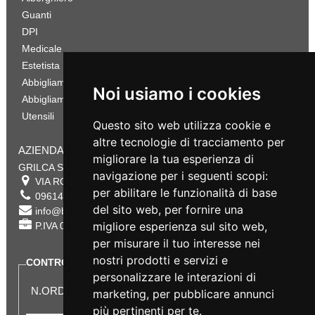
Guanti
DPI
Medicale
Estetista
Abbigliamento Sportivo
Noi usiamo i cookies
Abbigliamento Bambino
Utensili
Questo sito web utilizza cookie e
altre tecnologie di tracciamento per
AZIENDA
migliorare la tua esperienza di
GRILCA SRL
navigazione per i seguenti scopi:
VIA ROMA 180 88054
SERSALE
,
CZ
per abilitare le funzionalità di base
0961432177
del sito web
,
per fornire una
info@bestsafety.it
migliore esperienza sul sito web
,
P.IVA 02342180797
per misurare il tuo interesse nei
nostri prodotti e servizi e
CONTROLLA LO STATO DEL TUO ORDINE
personalizzare le interazioni di
N.ORDINE:
marketing
,
per pubblicare annunci
più pertinenti per te
.