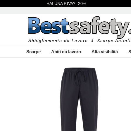
HAI UNA P.IVA? -20%
Abbigliamento da Lavoro
&
Scarpe Antinfo
Scarpe
Abiti da lavoro
Alta visibilità
S
I