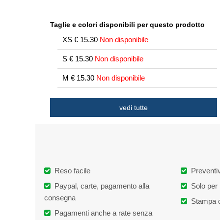
Taglie e colori disponibili per questo prodotto
XS
€
15.30
Non disponibile
S
€
15.30
Non disponibile
M
€
15.30
Non disponibile
L
€
15.30
Non disponibile
vedi tutte
XL
€
15.30
Non disponibile
2XL
€
15.30
Non disponibile
3XL
€
15.30
Non disponibile
Reso facile
Preventiv
4XL
€
15.30
Non disponibile
Paypal, carte, pagamento alla
Solo per 
5XL
€
15.30
Non disponibile
consegna
Stampa o
Pagamenti anche a rate senza