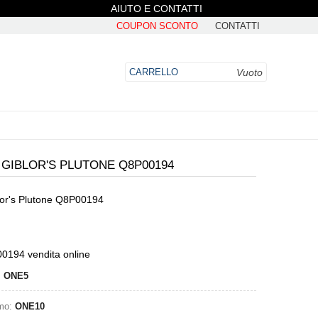
AIUTO E CONTATTI
COUPON SCONTO
CONTATTI
Vuoto
CARRELLO
GIBLOR'S PLUTONE Q8P00194
lor's Plutone Q8P00194
DO
00194 vendita online
:
ONE5
omo:
ONE10