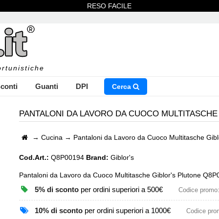
RESO FACILE
rtunistiche
conti
Guanti
DPI
Cerca
PANTALONI DA LAVORO DA CUOCO MULTITASCHE 
→
Cucina
→
Pantaloni da Lavoro da Cuoco Multitasche Gib
NSERISCI IL NOME DEL PRODOTTO CHE STAI CERCAN
Cod.Art.:
Q8P00194
Brand:
Giblor's
Pantaloni da Lavoro da Cuoco Multitasche Giblor's Plutone Q8P
5% di sconto
per ordini superiori a 500€
Codice promo
CHIUDI RICERCA
10% di sconto
per ordini superiori a 1000€
Codice pr