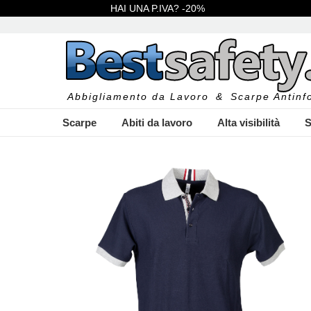
HAI UNA P.IVA? -20%
Abbigliamento da Lavoro
&
Scarpe Antinfo
Scarpe
Abiti da lavoro
Alta visibilità
S
I