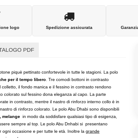
ione logo
Spedizione assicurata
Garanzia
TALOGO PDF
tone piquè pettinato confortevole in tutte le stagioni. La polo
che per il tempo libero
. Tre comodi bottoni in contrasto
Il colletto, il fondo manica e il fessino in contrasto rendono
uto colorato sul fessino dona eleganza al capo. La parte
rate in contrasto, mentre il nastro di rinforzo interno collo è in
n nastro di rinforzo colorato. Le polo Abu Dhabi sono disponibili
k, melange
in modo da soddisfare qualsiasi tipo di esigenza,
 essere sempre al top. Le polo Abu Dnhabi si presentano
gni occasione e per tutte le età. Inoltre la
grande