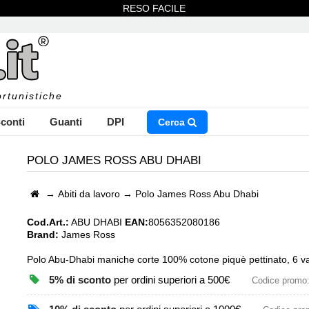
RESO FACILE
rtunistiche
conti
Guanti
DPI
Cerca
POLO JAMES ROSS ABU DHABI
→
Abiti da lavoro
→
Polo James Ross Abu Dhabi
NSERISCI IL NOME DEL PRODOTTO CHE STAI CERCAN
Cod.Art.:
ABU DHABI
EAN:
8056352080186
Brand:
James Ross
Polo Abu-Dhabi maniche corte 100% cotone piquè pettinato, 6 vari
CHIUDI RICERCA
5% di sconto
per ordini superiori a 500€
Codice promo