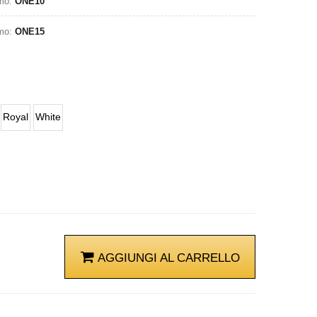
omo:
ONE10
omo:
ONE15
Royal
White
AGGIUNGI AL CARRELLO