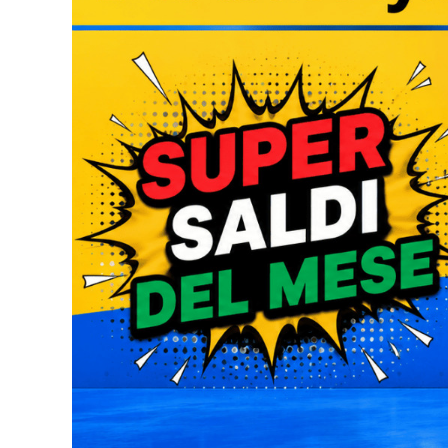
2XL - Royal
€
13.30
Disponibile
S - White
€
13.30
Disponibile
M - White
€
13.30
Disponibile
L - White
€
13.30
Disponibile
XL - White
€
13.30
Disponibile
2XL - White
€
13.30
Disponibile
S - Grigio melange
€
13.30
Disponibile
M - Grigio melange
€
13.30
Disponibile
L - Grigio melange
€
13.30
Disponibile
XL - Grigio melange
€
13.30
Disponibile
2XL - Grigio melange
€
13.30
Disponibile