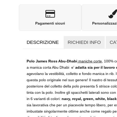
Pagamenti sicuri
Personalizzaz
DESCRIZIONE
RICHIEDI INFO
CA
Polo James Ross Abu-Dhabi
maniche corte
, 100% co
a manica corta Abu Dhabi e'
adatta sia per il
lavoro 
agevolano la vestibilità, colletto e fondo manica in rib. 
questa polo originale nel suo genere! Il nastro di tess
posteriore del colletto della polo presenta 5 strisce colo
tinta con la polo. Inoltre gli spacchetti laterali sono co
in 6 varianti di colori:
navy, royal, green, white, blac
sia lavorativa che per un piacevole tempo libero, per
imbustate singolarmente ottime anche come regalo per o