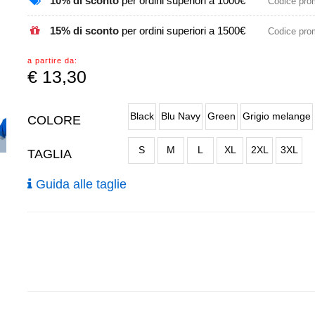
10% di sconto
per ordini superiori a 1000€
Codice pr
15% di sconto
per ordini superiori a 1500€
Codice pr
a partire da:
€
13,30
Black
Blu Navy
Green
Grigio melange
COLORE
S
M
L
XL
2XL
3XL
TAGLIA
Guida alle taglie