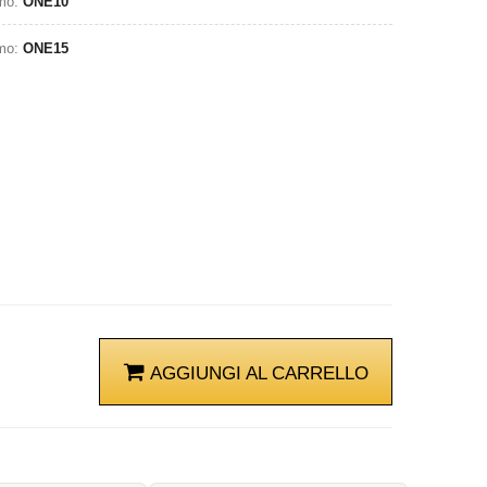
omo:
ONE10
omo:
ONE15
AGGIUNGI AL CARRELLO