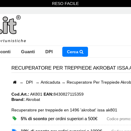
RESO FACILE
rtunistiche
conti
Guanti
DPI
Cerca
RECUPERATORE PER TREPPIEDE AKROBAT ISSA A
→
DPI
→
Anticaduta
→
Recuperatore Per Treppiede Akrob
NSERISCI IL NOME DEL PRODOTTO CHE STAI CERCAN
Cod.Art.:
AK801
EAN:
8430827115359
Brand:
Akrobat
Recuperatore per treppiede en 1496 'akrobat' issa ak801
CHIUDI RICERCA
5% di sconto
per ordini superiori a 500€
Codice promo