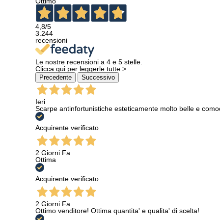
Ottimo
4,8
/5
3.244
recensioni
Le nostre recensioni a 4 e 5 stelle.
Clicca qui per leggerle tutte >
Precedente
Successivo
Ieri
Scarpe antinfortunistiche esteticamente molto belle e como
Acquirente verificato
2 Giorni Fa
Ottima
Acquirente verificato
2 Giorni Fa
Ottimo venditore! Ottima quantita' e qualita' di scelta!