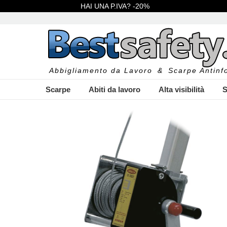
HAI UNA P.IVA? -20%
Abbigliamento da Lavoro
&
Scarpe Antinfo
Scarpe
Abiti da lavoro
Alta visibilità
S
I