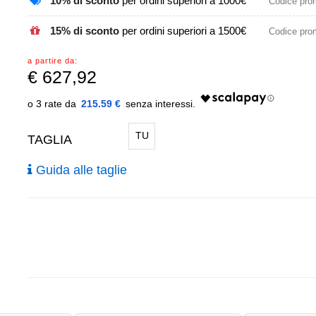
10% di sconto
per ordini superiori a 1000€
Codice pr
15% di sconto
per ordini superiori a 1500€
Codice pr
a partire da:
€
627,92
215.59 €
TU
TAGLIA
Guida alle taglie