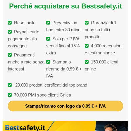
Perché acquistare su Bestsafety.it
Reso facile
Preventivi ad
Garanzia di 1
hoc entro 30 minuti
anno su tutti i
Paypal, carte,
prodotti
pagamento alla
Solo per P.IVA
consegna
sconti fino al 15%
4.000 recensioni
extra
e testimonianze
Pagamenti
anche a rate senza
Stampa o
150.000 clienti
interessi
ricamo da 0,99 € +
online
IVA
20.000 prodotti certificati dei top brand
70.000 PMI sono clienti Grilca
Stampa/ricamo con logo da 0,99 € + IVA