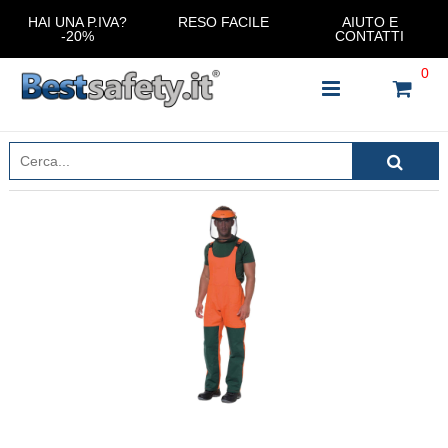
HAI UNA P.IVA?
RESO FACILE
AIUTO E
-20%
CONTATTI
0
INSERISCI IL NOME DEL PRODOTTO CHE STAI
CERCANDO
CHIUDI RICERCA