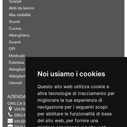
Scarpe
Abiti da lavoro
Alta visibilità
Sconti
Cucina
Alberghiero
Guanti
DPI
Medicale
Estetista
Abbigliamento Sportivo
Noi usiamo i cookies
Abbigliamento Bambino
Utensili
Questo sito web utilizza cookie e
altre tecnologie di tracciamento per
AZIENDA
migliorare la tua esperienza di
GRILCA SRL
navigazione per i seguenti scopi:
VIA ROMA 180 88054
SERSALE
,
CZ
per abilitare le funzionalità di base
0961432177
del sito web
,
per fornire una
info@bestsafety.it