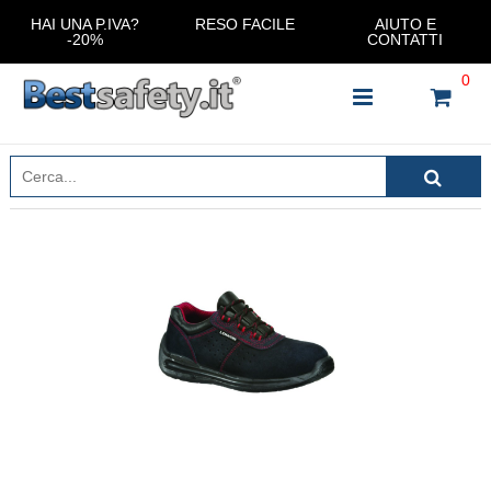
HAI UNA P.IVA?
RESO FACILE
AIUTO E
-20%
CONTATTI
0
INSERISCI IL NOME DEL PRODOTTO CHE STAI
CERCANDO
CHIUDI RICERCA