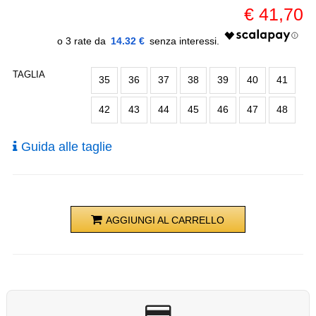
€
41,70
14.32 €
TAGLIA
35
36
37
38
39
40
41
42
43
44
45
46
47
48
Guida alle taglie
AGGIUNGI AL CARRELLO