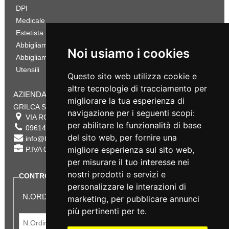
DPI
Medicale
Estetista
Abbigliamento Sportivo
Noi usiamo i cookies
Abbigliamento Bambino
Utensili
Questo sito web utilizza cookie e
altre tecnologie di tracciamento per
AZIENDA
migliorare la tua esperienza di
GRILCA SRL
navigazione per i seguenti scopi:
VIA ROMA 180 88054
SERSALE
,
CZ
per abilitare le funzionalità di base
0961432177
del sito web
,
per fornire una
info@bestsafety.it
migliore esperienza sul sito web
,
P.IVA 02342180797
per misurare il tuo interesse nei
nostri prodotti e servizi e
CONTROLLA LO STATO DEL TUO ORDINE
personalizzare le interazioni di
N.ORDINE:
marketing
,
per pubblicare annunci
più pertinenti per te
.