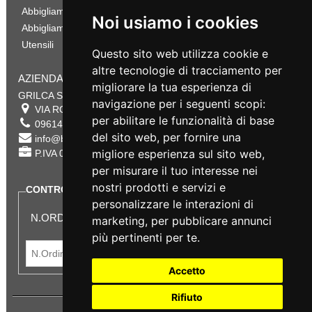
Abbigliamento Sportivo
Noi usiamo i cookies
Abbigliamento Bambino
Utensili
Questo sito web utilizza cookie e
altre tecnologie di tracciamento per
AZIENDA
migliorare la tua esperienza di
GRILCA SRL
navigazione per i seguenti scopi:
VIA ROMA 180 88054
SERSALE
,
CZ
per abilitare le funzionalità di base
0961432177
del sito web
,
per fornire una
info@bestsafety.it
migliore esperienza sul sito web
,
P.IVA 02342180797
per misurare il tuo interesse nei
nostri prodotti e servizi e
CONTROLLA LO STATO DEL TUO ORDINE
personalizzare le interazioni di
N.ORDINE:
marketing
,
per pubblicare annunci
più pertinenti per te
.
Accetto
Rifiuto