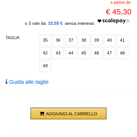
a partire da:
€
45,30
15.55 €
TAGLIA
35
36
37
38
39
40
41
42
43
44
45
46
47
48
49
Guida alle taglie
AGGIUNGI AL CARRELLO