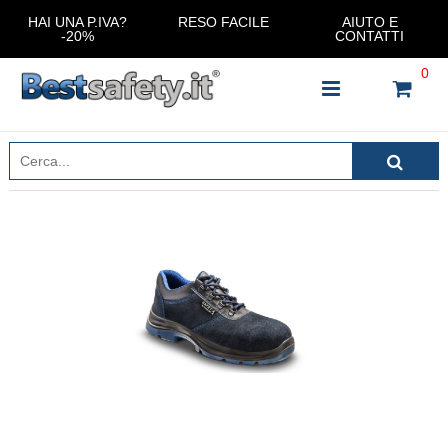
HAI UNA P.IVA?
RESO FACILE
AIUTO E
-20%
CONTATTI
0
INSERISCI IL NOME DEL PRODOTTO CHE STAI
CERCANDO
CHIUDI RICERCA