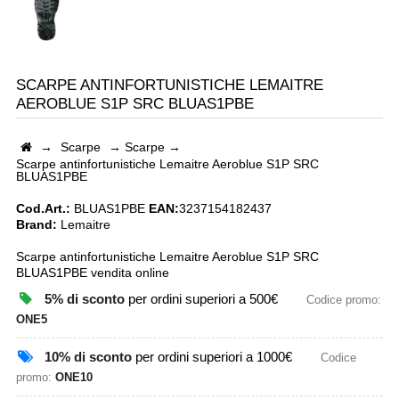
SCARPE ANTINFORTUNISTICHE LEMAITRE
AEROBLUE S1P SRC BLUAS1PBE
→
Scarpe
→
Scarpe
→
Scarpe antinfortunistiche Lemaitre Aeroblue S1P SRC
BLUAS1PBE
Cod.Art.:
BLUAS1PBE
EAN:
3237154182437
Brand:
Lemaitre
Scarpe antinfortunistiche Lemaitre Aeroblue S1P SRC
BLUAS1PBE vendita online
5% di sconto
per ordini superiori a 500€
Codice promo:
ONE5
10% di sconto
per ordini superiori a 1000€
Codice
promo:
ONE10