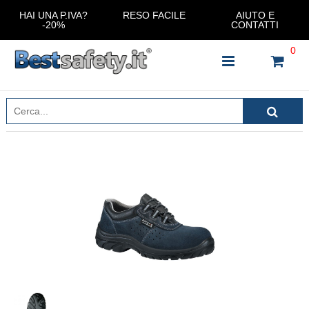
HAI UNA P.IVA?
RESO FACILE
AIUTO E
-20%
CONTATTI
0
INSERISCI IL NOME DEL PRODOTTO CHE STAI
CERCANDO
CHIUDI RICERCA