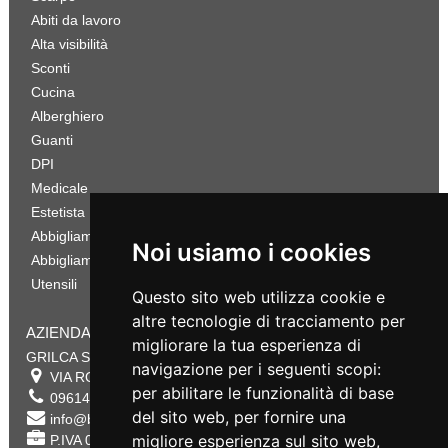
Abiti da lavoro
Alta visibilità
Sconti
Cucina
Alberghiero
Guanti
DPI
Medicale
Estetista
Abbigliamento Sportivo
Noi usiamo i cookies
Abbigliamento Bambino
Utensili
Questo sito web utilizza cookie e
altre tecnologie di tracciamento per
AZIENDA
migliorare la tua esperienza di
GRILCA SRL
navigazione per i seguenti scopi:
VIA ROMA 180 88054
SERSALE
,
CZ
per abilitare le funzionalità di base
0961432177
del sito web
,
per fornire una
info@bestsafety.it
migliore esperienza sul sito web
,
P.IVA 02342180797