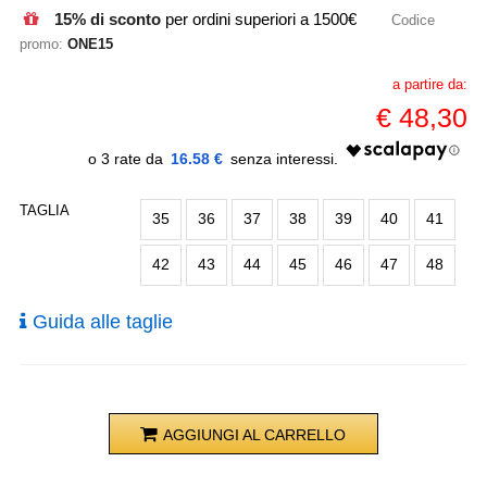
15% di sconto
per ordini superiori a 1500€
Codice
promo:
ONE15
a partire da:
€
48,30
16.58 €
TAGLIA
35
36
37
38
39
40
41
42
43
44
45
46
47
48
Guida alle taglie
AGGIUNGI AL CARRELLO