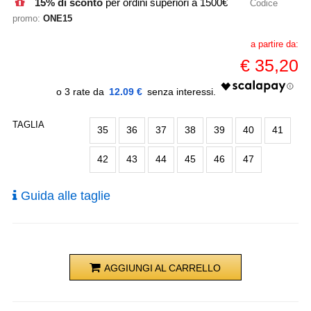
15% di sconto
per ordini superiori a 1500€
Codice
promo:
ONE15
a partire da:
€
35,20
12.09 €
TAGLIA
35
36
37
38
39
40
41
42
43
44
45
46
47
Guida alle taglie
AGGIUNGI AL CARRELLO