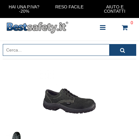
HAI UNA P.IVA?
RESO FACILE
AIUTO E
-20%
CONTATTI
0
INSERISCI IL NOME DEL PRODOTTO CHE STAI
CERCANDO
CHIUDI RICERCA