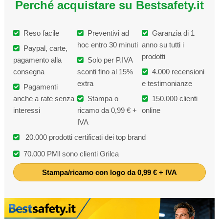
Perché acquistare su Bestsafety.it
Reso facile
Preventivi ad
Garanzia di 1
hoc entro 30 minuti
anno su tutti i
Paypal, carte,
prodotti
pagamento alla
Solo per P.IVA
consegna
sconti fino al 15%
4.000 recensioni
extra
e testimonianze
Pagamenti
anche a rate senza
Stampa o
150.000 clienti
interessi
ricamo da 0,99 € +
online
IVA
20.000 prodotti certificati dei top brand
70.000 PMI sono clienti Grilca
Stampa/ricamo con logo da 0,99 € + IVA