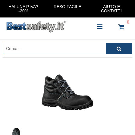
HAI UNA P.IVA?
RESO FACILE
AIUTO E
-20%
CONTATTI
0
INSERISCI IL NOME DEL PRODOTTO CHE STAI
CERCANDO
CHIUDI RICERCA