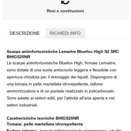
Resi e sostituzioni
DESCRIZIONE
RICHIEDI INFO
Scarpe antinfortunistiche Lemaitre Bluefox High S2 SRC
BHIGS20NR
Le scarpe antinfortunistiche Bluefox High, firmate Lemaitre,
sono dotate di una suola antiscivolo leggera e flessibile con
apertura chiodota per il drenaggio dei liquidi. Dispongono di
una tomaia in pelle martellata idrorepellente, tallone
ammortizzatore e di un puntale realizzato in policarbonato.
Sono adatte ai settori edili, per l'attività all'aria aperta e nei
settori industriali.
Caratteristiche tecniche BHIGS20NR
Tomaia:
pelle martellata idrorepellente
Fodera interna:
tessuto tridimensionale microporosa, ad alta