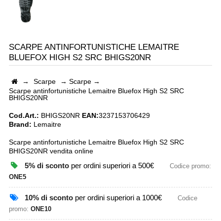
SCARPE ANTINFORTUNISTICHE LEMAITRE
BLUEFOX HIGH S2 SRC BHIGS20NR
→
Scarpe
→
Scarpe
→
Scarpe antinfortunistiche Lemaitre Bluefox High S2 SRC
BHIGS20NR
Cod.Art.:
BHIGS20NR
EAN:
3237153706429
Brand:
Lemaitre
Scarpe antinfortunistiche Lemaitre Bluefox High S2 SRC
BHIGS20NR vendita online
5% di sconto
per ordini superiori a 500€
Codice promo:
ONE5
10% di sconto
per ordini superiori a 1000€
Codice
promo:
ONE10