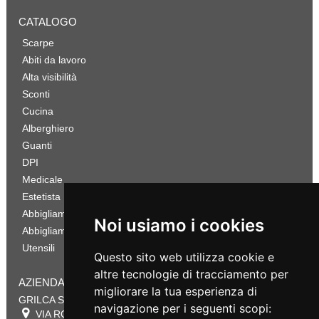
CATALOGO
Scarpe
Abiti da lavoro
Alta visibilità
Sconti
Cucina
Alberghiero
Guanti
DPI
Medicale
Estetista
Abbigliamento Sportivo
Noi usiamo i cookies
Abbigliamento Bambino
Utensili
Questo sito web utilizza cookie e
altre tecnologie di tracciamento per
AZIENDA
migliorare la tua esperienza di
GRILCA SRL
navigazione per i seguenti scopi:
VIA ROMA 180 88054
SERSALE
,
CZ