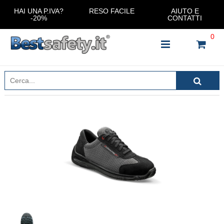
HAI UNA P.IVA?
RESO FACILE
AIUTO E
-20%
CONTATTI
0
INSERISCI IL NOME DEL PRODOTTO CHE STAI
CERCANDO
CHIUDI RICERCA