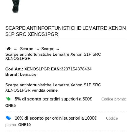
SCARPE ANTINFORTUNISTICHE LEMAITRE XENON
S1P SRC XENOS1PGR
→
Scarpe
→
Scarpe
→
Scarpe antinfortunistiche Lemaitre Xenon S1P SRC
XENOS1PGR
Cod.Art.:
XENOS1PGR
EAN:
3237154378434
Brand:
Lemaitre
Scarpe antinfortunistiche Lemaitre Xenon S1P SRC
XENOS1PGR vendita online
5% di sconto
per ordini superiori a 500€
Codice promo:
ONE5
10% di sconto
per ordini superiori a 1000€
Codice
promo:
ONE10