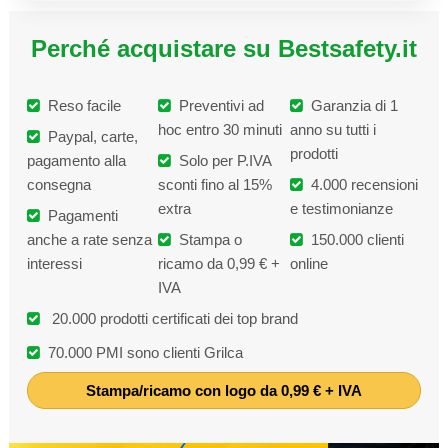
Perché acquistare su Bestsafety.it
Reso facile
Preventivi ad
Garanzia di 1
hoc entro 30 minuti
anno su tutti i
Paypal, carte,
prodotti
pagamento alla
Solo per P.IVA
consegna
sconti fino al 15%
4.000 recensioni
extra
e testimonianze
Pagamenti
anche a rate senza
Stampa o
150.000 clienti
interessi
ricamo da 0,99 € +
online
IVA
20.000 prodotti certificati dei top brand
70.000 PMI sono clienti Grilca
Stampa/ricamo con logo da 0,99 € + IVA