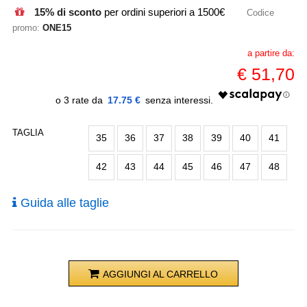
15% di sconto
per ordini superiori a 1500€
Codice
promo:
ONE15
a partire da:
€
51,70
17.75 €
TAGLIA
35
36
37
38
39
40
41
42
43
44
45
46
47
48
Guida alle taglie
AGGIUNGI AL CARRELLO