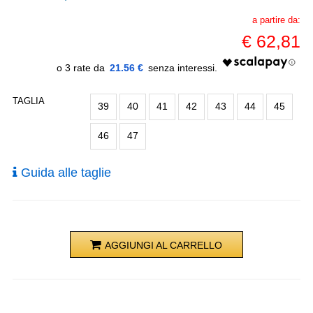
a partire da:
€
62,81
21.56 €
TAGLIA
39
40
41
42
43
44
45
46
47
Guida alle taglie
AGGIUNGI AL CARRELLO