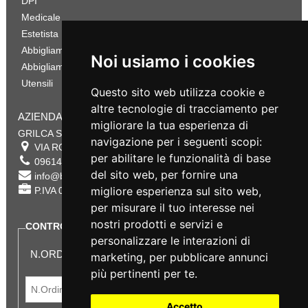
DPI
Medicale
Estetista
Abbigliamento Sportivo
Noi usiamo i cookies
Abbigliamento Bambino
Utensili
Questo sito web utilizza cookie e
altre tecnologie di tracciamento per
AZIENDA
migliorare la tua esperienza di
GRILCA SRL
navigazione per i seguenti scopi:
VIA ROMA 180 88054
SERSALE
,
CZ
per abilitare le funzionalità di base
0961432177
del sito web
,
per fornire una
info@bestsafety.it
migliore esperienza sul sito web
,
P.IVA 02342180797
per misurare il tuo interesse nei
nostri prodotti e servizi e
CONTROLLA LO STATO DEL TUO ORDINE
personalizzare le interazioni di
N.ORDINE:
marketing
,
per pubblicare annunci
più pertinenti per te
.
Accetto