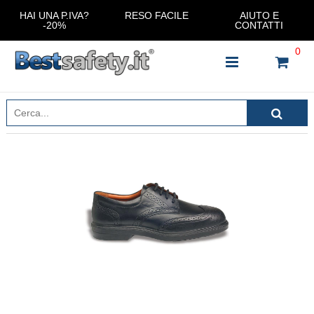
HAI UNA P.IVA?
RESO FACILE
AIUTO E
-20%
CONTATTI
0
INSERISCI IL NOME DEL PRODOTTO CHE STAI
CERCANDO
CHIUDI RICERCA