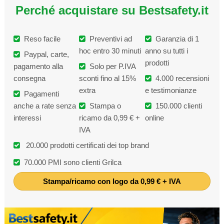
Perché acquistare su Bestsafety.it
Reso facile
Preventivi ad
Garanzia di 1
hoc entro 30 minuti
anno su tutti i
Paypal, carte,
prodotti
pagamento alla
Solo per P.IVA
consegna
sconti fino al 15%
4.000 recensioni
extra
e testimonianze
Pagamenti
anche a rate senza
Stampa o
150.000 clienti
interessi
ricamo da 0,99 € +
online
IVA
20.000 prodotti certificati dei top brand
70.000 PMI sono clienti Grilca
Stampa/ricamo con logo da 0,99 € + IVA