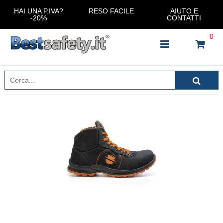
HAI UNA P.IVA?
RESO FACILE
AIUTO E
-20%
CONTATTI
0
INSERISCI IL NOME DEL PRODOTTO CHE STAI
CERCANDO
CHIUDI RICERCA