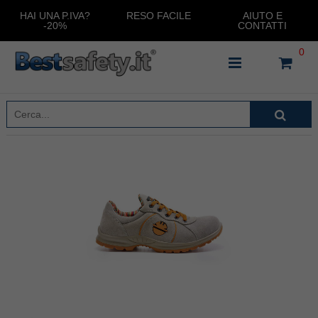
HAI UNA P.IVA?
RESO FACILE
AIUTO E
-20%
CONTATTI
0
INSERISCI IL NOME DEL PRODOTTO CHE STAI
CERCANDO
CHIUDI RICERCA