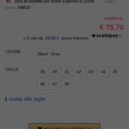
15% di sconto
per ordini superiori a 1500€
Codice
promo:
ONE15
a partire da:
€
75,70
25.99 €
COLORE
Black
Gray
TAGLIA
38
40
41
42
43
44
45
46
47
39
Guida alle taglie