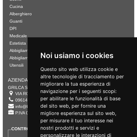
Cucina
Alberghiero
Guanti
DPI
Medicale
Estetista
Abbigliamento Sportivo
Noi usiamo i cookies
Abbigliamento Bambino
Utensili
Questo sito web utilizza cookie e
altre tecnologie di tracciamento per
AZIENDA
migliorare la tua esperienza di
GRILCA SRL
navigazione per i seguenti scopi:
VIA ROMA 180 88054
SERSALE
,
CZ
per abilitare le funzionalità di base
0961432177
del sito web
,
per fornire una
info@bestsafety.it
migliore esperienza sul sito web
,
P.IVA 02342180797
per misurare il tuo interesse nei
nostri prodotti e servizi e
CONTROLLA LO STATO DEL TUO ORDINE
personalizzare le interazioni di