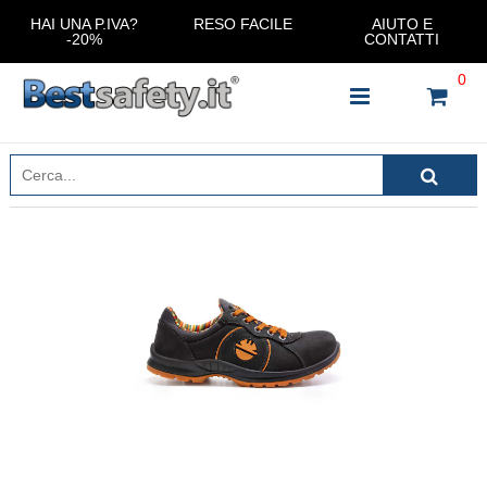
HAI UNA P.IVA?
RESO FACILE
AIUTO E
-20%
CONTATTI
0
INSERISCI IL NOME DEL PRODOTTO CHE STAI
CERCANDO
CHIUDI RICERCA