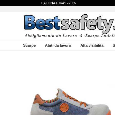
HAI UNA P.IVA? -20%
Abbigliamento da Lavoro
&
Scarpe Antinfo
Scarpe
Abiti da lavoro
Alta visibilità
S
I