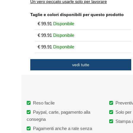
Un vero peccato usarle solo per lavorare
Taglie e colori disponibili per questo prodotto
€
99.91
Disponibile
€
99.91
Disponibile
€
99.91
Disponibile
42 - Gray
€
99.91
Disponibile
vedi tutte
38 - Blue
€
99.91
Non disponibile
40 - Blue
€
99.91
Non disponibile
41 - Blue
€
99.91
Non disponibile
Reso facile
Preventiv
42 - Blue
€
99.91
Non disponibile
Paypal, carte, pagamento alla
Solo per 
43 - Blue
€
99.91
Non disponibile
consegna
Stampa o
44 - Blue
€
99.91
Non disponibile
Pagamenti anche a rate senza