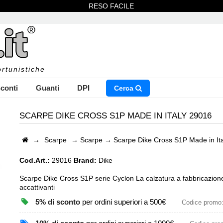
RESO FACILE
rtunistiche
conti
Guanti
DPI
Cerca
SCARPE DIKE CROSS S1P MADE IN ITALY 29016
→
Scarpe
→
Scarpe
→
Scarpe Dike Cross S1P Made in It
NSERISCI IL NOME DEL PRODOTTO CHE STAI CERCAN
Cod.Art.:
29016
Brand:
Dike
Scarpe Dike Cross S1P serie Cyclon La calzatura a fabbricazione 
accattivanti
CHIUDI RICERCA
5% di sconto
per ordini superiori a 500€
Codice promo