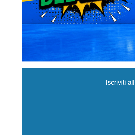
46 - Gray
€
99.91
Non disponibile
47 - Gray
€
99.91
Non disponibile
48 - Gray
€
99.91
Non disponibile
Iscriviti 