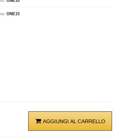
omo:
ONE10
omo:
ONE15
AGGIUNGI AL CARRELLO