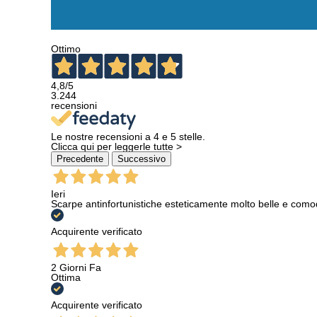
Ottimo
4,8
/5
3.244
recensioni
Le nostre recensioni a 4 e 5 stelle.
Clicca qui per leggerle tutte >
Precedente
Successivo
Ieri
Scarpe antinfortunistiche esteticamente molto belle e como
Acquirente verificato
2 Giorni Fa
Ottima
Acquirente verificato