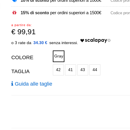
10% di sconto
per ordini superiori a 1000€
Codice pr
15% di sconto
per ordini superiori a 1500€
Codice pr
a partire da:
€
99,91
34.30 €
Gray
COLORE
42
41
43
44
TAGLIA
Guida alle taglie