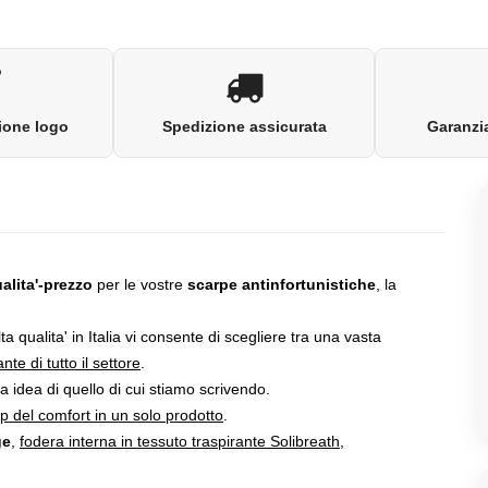
ione logo
Spedizione assicurata
Garanzia
ualita'-prezzo
per le vostre
scarpe antinfortunistiche
, la
a qualita' in Italia vi consente di scegliere tra una vasta
nte di tutto il settore
.
a idea di quello di cui stiamo scrivendo.
top del comfort in un solo prodotto
.
ge
,
fodera interna in tessuto traspirante Solibreath
,