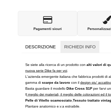
Pagamenti sicuri
Personalizzaz
DESCRIZIONE
RICHIEDI INFO
Se siete alla ricerca di un prodotto con
alti valori di q
nuova serie Dike fa per voi
.
L'azienda emergente italiana che fabbrica prodotti di alt
gamma di
scarpe da lavoro
con il
design piu' accattiva
Basta guardare il modello
Dike Cross S1P
per farvi un
I
l meglio dei materiali, il meglio delle colorazioni ed il 
Pelle di Vitello scamosciato
,
Tessuto trattato vinta
Plantare anatomico e.v.a estraibile.