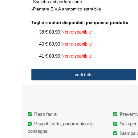
-Suoletta antiperforazione
-Plantare E.V.A anatomico estraibile
Taglie e colori disponibili per questo prodotto
38
€
88.90
Non disponibile
40
€
88.90
Non disponibile
41
€
88.90
Non disponibile
42
€
88.90
Non disponibile
vedi tutte
43
€
88.90
Non disponibile
44
€
88.90
Disponibile
45
€
88.90
Non disponibile
Reso facile
Preventiv
46
€
88.90
Non disponibile
Paypal, carte, pagamento alla
Solo per 
47
€
88.90
Non disponibile
consegna
Stampa o