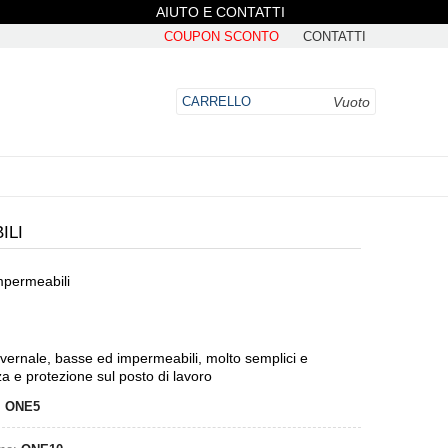
AIUTO E CONTATTI
COUPON SCONTO
CONTATTI
Vuoto
CARRELLO
ILI
mpermeabili
DO
invernale, basse ed impermeabili, molto semplici e
za e protezione sul posto di lavoro
:
ONE5