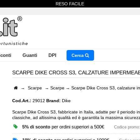
RESO FACILE
rtunistiche
conti
Guanti
DPI
Cerca
SCARPE DIKE CROSS S3, CALZATURE IMPERMEAB
→
Scarpe
→
Scarpe
→
Scarpe Dike Cross S3, calzature i
NSERISCI IL NOME DEL PRODOTTO CHE STAI CERCAN
Cod.Art.:
29012
Brand:
Dike
Scarpe Dike Cross S3, fabbricate in Italia, adatte per il periodo 
classiche, ad altissima qualità ed è garantita la massima sicurez
CHIUDI RICERCA
5% di sconto
per ordini superiori a 500€
Codice promo