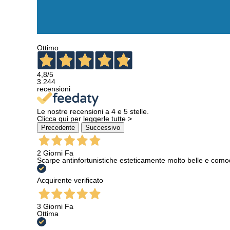
Ottimo
4,8
/5
3.244
recensioni
Le nostre recensioni a 4 e 5 stelle.
Clicca qui per leggerle tutte >
Precedente
Successivo
2 Giorni Fa
Scarpe antinfortunistiche esteticamente molto belle e como
Acquirente verificato
3 Giorni Fa
Ottima