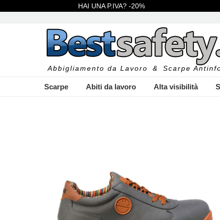
HAI UNA P.IVA? -20%
Abbigliamento da Lavoro
&
Scarpe Antinfo
Scarpe
Abiti da lavoro
Alta visibilità
S
I