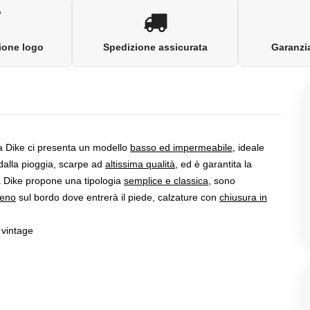
ione logo
Spedizione assicurata
Garanzia
a Dike ci presenta un modello
basso ed impermeabile
, ideale
 dalla pioggia, scarpe ad
altissima qualità
, ed è garantita la
a Dike propone una tipologia
semplice e classica
, sono
leno
sul bordo dove entrerà il piede, calzature con
chiusura in
 vintage