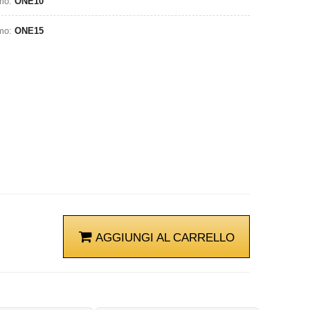
omo:
ONE10
omo:
ONE15
AGGIUNGI AL CARRELLO