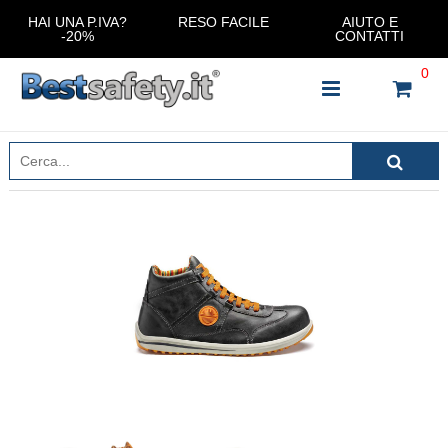
HAI UNA P.IVA?
RESO FACILE
AIUTO E
-20%
CONTATTI
0
INSERISCI IL NOME DEL PRODOTTO CHE STAI
CERCANDO
CHIUDI RICERCA