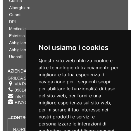
Cucina
Alberghiero
Guanti
DPI
Medicale
Estetista
Abbigliamento Sportivo
Noi usiamo i cookies
Abbigliamento Bambino
Utensili
Questo sito web utilizza cookie e
altre tecnologie di tracciamento per
AZIENDA
migliorare la tua esperienza di
GRILCA SRL
navigazione per i seguenti scopi:
VIA ROMA 180 88054
SERSALE
,
CZ
per abilitare le funzionalità di base
0961432177
del sito web
,
per fornire una
info@bestsafety.it
migliore esperienza sul sito web
,
P.IVA 02342180797
per misurare il tuo interesse nei
nostri prodotti e servizi e
CONTROLLA LO STATO DEL TUO ORDINE
personalizzare le interazioni di
N.ORDINE:
marketing
,
per pubblicare annunci