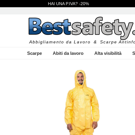
HAI UNA P.IVA? -20%
Abbigliamento da Lavoro
&
Scarpe Antinfo
Scarpe
Abiti da lavoro
Alta visibilità
S
I