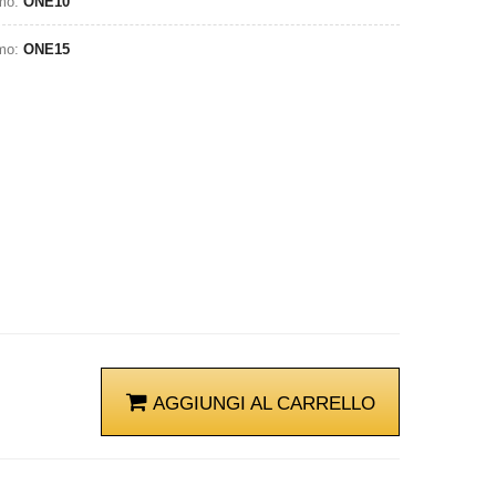
omo:
ONE10
omo:
ONE15
AGGIUNGI AL CARRELLO