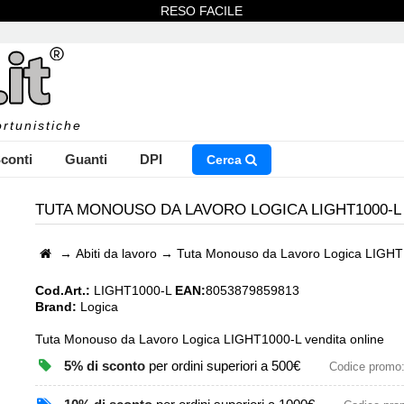
RESO FACILE
rtunistiche
conti
Guanti
DPI
Cerca
TUTA MONOUSO DA LAVORO LOGICA LIGHT1000-L
→
Abiti da lavoro
→
Tuta Monouso da Lavoro Logica LIGH
NSERISCI IL NOME DEL PRODOTTO CHE STAI CERCAN
Cod.Art.:
LIGHT1000-L
EAN:
8053879859813
Brand:
Logica
Tuta Monouso da Lavoro Logica LIGHT1000-L vendita online
CHIUDI RICERCA
5% di sconto
per ordini superiori a 500€
Codice promo