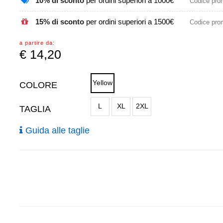
10% di sconto
per ordini superiori a 1000€
Codice pr
15% di sconto
per ordini superiori a 1500€
Codice pr
a partire da:
€
14,20
Yellow
COLORE
L
XL
2XL
TAGLIA
Guida alle taglie