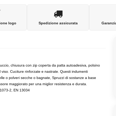
ione logo
Spedizione assicurata
Garanzia
uccio, chiusura con zip coperta da patta autoadesiva, polsino
al viso. Cuciture rinforzate e nastrate. Questi indumenti
elle o polveri secche o bagnate, Spruzzi di sostanze a base
ssore maggiorato per una miglior resistenza e durata.
 1073-2, EN 13034