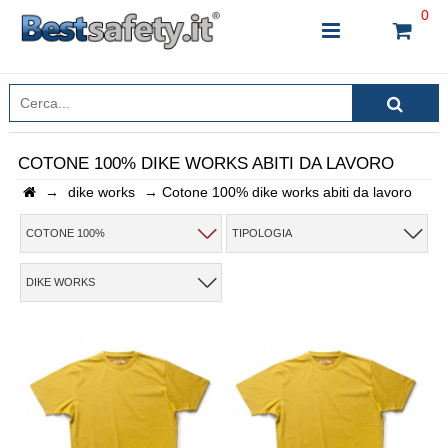
0
COTONE 100% DIKE WORKS ABITI DA LAVORO
→
dike works
→
Cotone 100% dike works abiti da lavoro
INSERISCI IL NOME DEL PRODOTTO CHE STAI
CERCANDO
COTONE 100%
TIPOLOGIA
DIKE WORKS
CHIUDI RICERCA