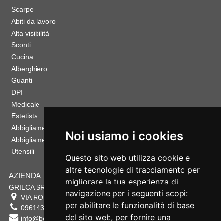
Scarpe
Abiti da lavoro
Alta visibilità
Sconti
Cucina
Alberghiero
Guanti
DPI
Medicale
Estetista
Abbigliamento Sportivo
Noi usiamo i cookies
Abbigliamento Bambino
Utensili
Questo sito web utilizza cookie e
altre tecnologie di tracciamento per
AZIENDA
migliorare la tua esperienza di
GRILCA SRL
navigazione per i seguenti scopi:
VIA ROMA 180 88054
SERSALE
,
CZ
per abilitare le funzionalità di base
0961432177
del sito web
,
per fornire una
info@bestsafety.it