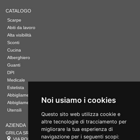
CATALOGO
Scarpe
Abiti da lavoro
Alta visibilità
Sconti
Cucina
Alberghiero
Guanti
DPI
Medicale
Estetista
Abbigliamento Sportivo
Noi usiamo i cookies
Abbigliamento Bambino
Utensili
Questo sito web utilizza cookie e
altre tecnologie di tracciamento per
AZIENDA
migliorare la tua esperienza di
GRILCA SRL
navigazione per i seguenti scopi:
VIA ROMA 180 88054
SERSALE
,
CZ