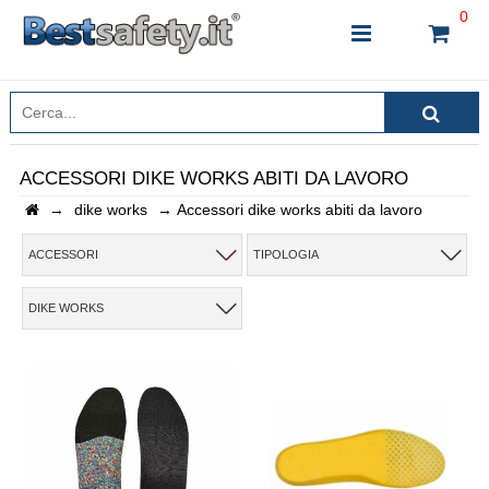
0
ACCESSORI DIKE WORKS ABITI DA LAVORO
→
dike works
→
Accessori dike works abiti da lavoro
INSERISCI IL NOME DEL PRODOTTO CHE STAI
CERCANDO
ACCESSORI
TIPOLOGIA
DIKE WORKS
CHIUDI RICERCA