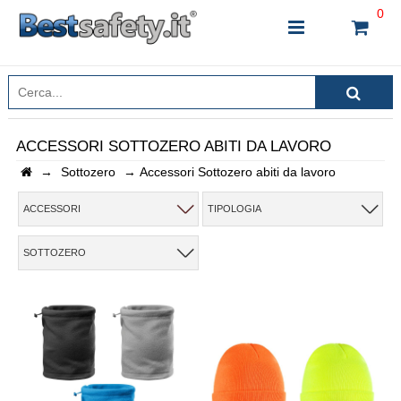
0
ACCESSORI SOTTOZERO ABITI DA LAVORO
→
Sottozero
→
Accessori Sottozero abiti da lavoro
INSERISCI IL NOME DEL PRODOTTO CHE STAI
CERCANDO
ACCESSORI
TIPOLOGIA
SOTTOZERO
CHIUDI RICERCA