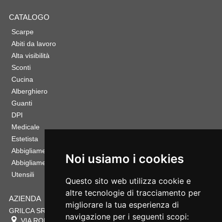
CATALOGO
Scarpe
Abiti da lavoro
Alta visibilità
Sconti
Cucina
Alberghiero
Guanti
DPI
Medicale
Estetista
Abbigliamento Sportivo
Noi usiamo i cookies
Abbigliamento Bambino
Utensili
Questo sito web utilizza cookie e
altre tecnologie di tracciamento per
AZIENDA
migliorare la tua esperienza di
GRILCA SRL
navigazione per i seguenti scopi:
VIA ROMA 180 88054
SERSALE
,
CZ