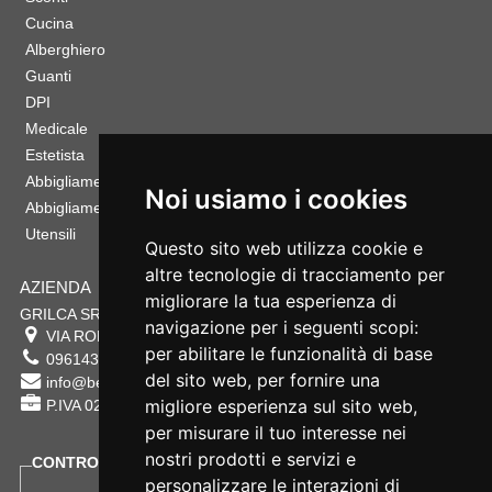
Cucina
Alberghiero
Guanti
DPI
Medicale
Estetista
Abbigliamento Sportivo
Noi usiamo i cookies
Abbigliamento Bambino
Utensili
Questo sito web utilizza cookie e
altre tecnologie di tracciamento per
AZIENDA
migliorare la tua esperienza di
GRILCA SRL
navigazione per i seguenti scopi:
VIA ROMA 180 88054
SERSALE
,
CZ
per abilitare le funzionalità di base
0961432177
del sito web
,
per fornire una
info@bestsafety.it
migliore esperienza sul sito web
,
P.IVA 02342180797
per misurare il tuo interesse nei
nostri prodotti e servizi e
CONTROLLA LO STATO DEL TUO ORDINE
personalizzare le interazioni di