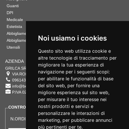
Guanti
DPI
Medicale
Estetista
Abbigliamento Sportivo
Noi usiamo i cookies
Abbigliamento Bambino
Utensili
Questo sito web utilizza cookie e
altre tecnologie di tracciamento per
AZIENDA
migliorare la tua esperienza di
GRILCA SRL
navigazione per i seguenti scopi:
VIA ROMA 180 88054
SERSALE
,
CZ
per abilitare le funzionalità di base
0961432177
del sito web
,
per fornire una
info@bestsafety.it
migliore esperienza sul sito web
,
P.IVA 02342180797
per misurare il tuo interesse nei
nostri prodotti e servizi e
CONTROLLA LO STATO DEL TUO ORDINE
personalizzare le interazioni di
N.ORDINE:
marketing
,
per pubblicare annunci
più pertinenti per te
.