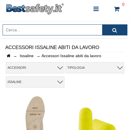
0
ACCESSORI ISSALINE ABITI DA LAVORO
→
Issaline
→
Accessori Issaline abiti da lavoro
INSERISCI IL NOME DEL PRODOTTO CHE STAI
CERCANDO
ACCESSORI
TIPOLOGIA
ISSALINE
CHIUDI RICERCA