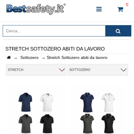
0
STRETCH SOTTOZERO ABITI DA LAVORO
→
Sottozero
→
Stretch Sottozero abiti da lavoro
INSERISCI IL NOME DEL PRODOTTO CHE STAI
CERCANDO
STRETCH
SOTTOZERO
CHIUDI RICERCA