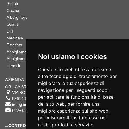
Sconti
Cucina
Alberghiero
Guanti
DPI
Medicale
Estetista
Abbigliamento Sportivo
Noi usiamo i cookies
Abbigliamento Bambino
Utensili
Questo sito web utilizza cookie e
altre tecnologie di tracciamento per
AZIENDA
migliorare la tua esperienza di
GRILCA SRL
navigazione per i seguenti scopi:
VIA ROMA 180 88054
SERSALE
,
CZ
per abilitare le funzionalità di base
0961432177
del sito web
,
per fornire una
info@bestsafety.it
migliore esperienza sul sito web
,
P.IVA 02342180797
per misurare il tuo interesse nei
nostri prodotti e servizi e
CONTROLLA LO STATO DEL TUO ORDINE