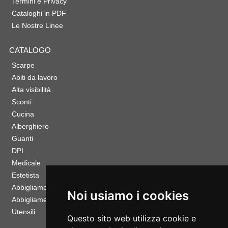
Termini e Privacy
Cataloghi in PDF
Le Nostre Linee
CATALOGO
Scarpe
Abiti da lavoro
Alta visibilità
Sconti
Cucina
Alberghiero
Guanti
DPI
Medicale
Estetista
Abbigliamento Sportivo
Noi usiamo i cookies
Abbigliamento Bambino
Utensili
Questo sito web utilizza cookie e