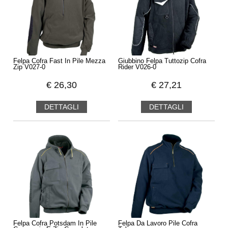
nuove tendenze della moda e variano da uno
stile semplice e
classico, adatto a tutti, ad uno stile giovanile, casual,
sportivo, moderno
.
Cofra
progetta, realizza e produce
attraverso dei materiali di qualità, sicuri, confortevoli e
resistenti.
Felpa Cofra Fast In Pile Mezza
Giubbino Felpa Tuttozip Cofra
Zip V027-0
Rider V026-0
€
26,30
€
27,21
DETTAGLI
DETTAGLI
Felpa Cofra Potsdam In Pile
Felpa Da Lavoro Pile Cofra