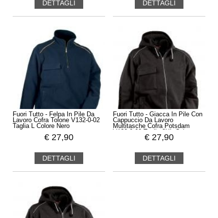
DETTAGLI
DETTAGLI
Fuori Tutto - Felpa In Pile Da
Fuori Tutto - Giacca In Pile Con
Lavoro Cofra Tolone V132-0-02
Cappuccio Da Lavoro
Taglia L Colore Nero
Multitasche Cofra Potsdam
V130-0-02 Taglia 2XL Colore
€
27,90
€
27,90
Antracite Grigio
DETTAGLI
DETTAGLI