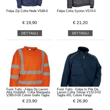
Felpa Zip Cofra Hede V548-0
Felpa Cofra Syston V574-0
€
19,90
€
21,20
DETTAGLI
DETTAGLI
Fuori Tutto - Felpa Da Lavoro
Fuori Tutto - Felpa In Pile Da
Alta VisibilitÃ Cofra Mariqueta
Lavoro Cofra Tolone V132-0-02
V385-0-00 Colore Giallo Taglia
Taglia 4XL Colore Fango
M
€
23,90
€
26,90