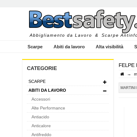
Abbigliamento da Lavoro
&
Scarpe Antinfo
Scarpe
Abiti da lavoro
Alta visibilità
S
FELPE 
CATEGORIE
→
m
SCARPE
I
MARTINI
ABITI DA LAVORO
Accessori
Alte Performance
Antiacido
Anticalore
Antifreddo