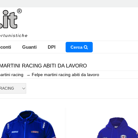
rtunistiche
conti
Guanti
DPI
Cerca
MARTINI RACING ABITI DA LAVORO
artini racing
→
Felpe martini racing abiti da lavoro
NSERISCI IL NOME DEL PRODOTTO CHE STAI CERCAN
 RACING
CHIUDI RICERCA