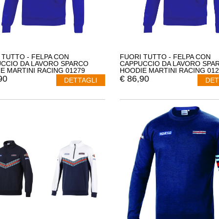
 TUTTO - FELPA CON
FUORI TUTTO - FELPA CON
CCIO DA LAVORO SPARCO
CAPPUCCIO DA LAVORO SPA
E MARTINI RACING 01279
HOODIE MARTINI RACING 012
A XL COLORE CELESTE
TAGLIA XL COLORE BLU
90
€
86,90
DETTAGLI
DET