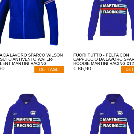
A DA LAVORO SPARCO WILSON
FUORI TUTTO - FELPA CON
SSUTO ANTIVENTO WATER-
CAPPUCCIO DA LAVORO SPA
LENT MARTINI RACING
HOODIE MARTINI RACING 012
TAGLIA L COLORE ROSSO
90
€
86,90
DETTAGLI
DET