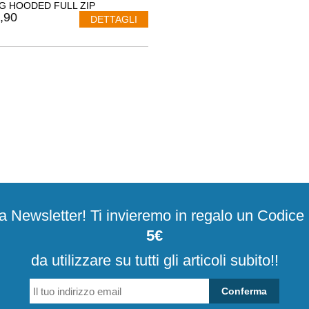
G HOODED FULL ZIP
13D0
,90
DETTAGLI
alla Newsletter! Ti invieremo in regalo un Codic
5€
da utilizzare su tutti gli articoli subito!!
Conferma