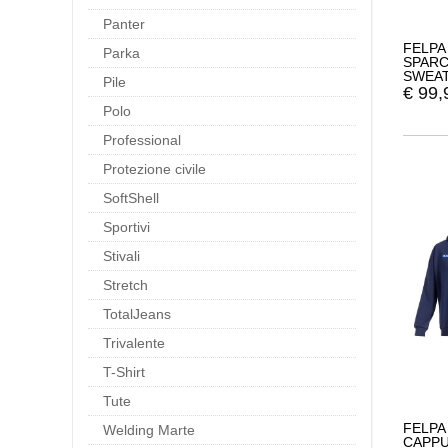
Panter
FELPA
Parka
SPARC
SWEAT
Pile
€
99,
Polo
Professional
Protezione civile
SoftShell
Sportivi
Stivali
Stretch
TotalJeans
Trivalente
T-Shirt
Tute
FELPA
Welding Marte
CAPPU