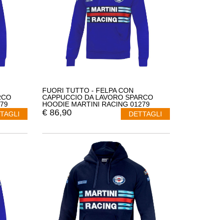
FUORI TUTTO - FELPA CON
RCO
CAPPUCCIO DA LAVORO SPARCO
79
HOODIE MARTINI RACING 01279
TAGLIA XL COLORE NERO
€
86,90
TAGLI
DETTAGLI