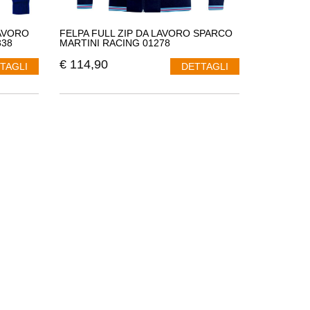
AVORO
FELPA FULL ZIP DA LAVORO SPARCO
338
MARTINI RACING 01278
€
114,90
TAGLI
DETTAGLI