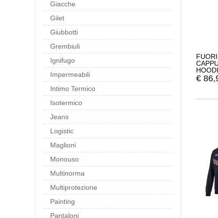
Giacche
Gilet
Giubbotti
Grembiuli
FUORI
Ignifugo
CAPPU
HOODI
Impermeabili
TAGLI
€
86,
Intimo Termico
Isotermico
Jeans
Logistic
Maglioni
Monouso
Multinorma
Multiprotezione
Painting
Pantaloni