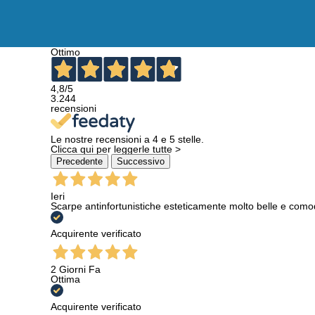
Ottimo
4,8
/5
3.244
recensioni
Le nostre recensioni a 4 e 5 stelle.
Clicca qui per leggerle tutte >
Precedente
Successivo
Ieri
Scarpe antinfortunistiche esteticamente molto belle e como
Acquirente verificato
2 Giorni Fa
Ottima
Acquirente verificato