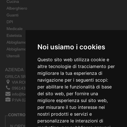
Cucina
Alberghiero
Guanti
DPI
Medicale
Estetista
Abbigliamento Sportivo
Noi usiamo i cookies
Abbigliamento Bambino
Utensili
Questo sito web utilizza cookie e
altre tecnologie di tracciamento per
AZIENDA
migliorare la tua esperienza di
GRILCA SRL
navigazione per i seguenti scopi:
VIA ROMA 180 88054
SERSALE
,
CZ
per abilitare le funzionalità di base
0961432177
del sito web
,
per fornire una
info@bestsafety.it
migliore esperienza sul sito web
,
P.IVA 02342180797
per misurare il tuo interesse nei
nostri prodotti e servizi e
CONTROLLA LO STATO DEL TUO ORDINE
personalizzare le interazioni di
N.ORDINE: