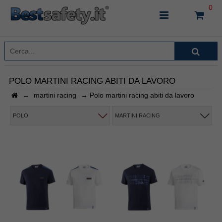
0
POLO MARTINI RACING ABITI DA LAVORO
→
martini racing
→
Polo martini racing abiti da lavoro
INSERISCI IL NOME DEL PRODOTTO CHE STAI
CERCANDO
POLO
MARTINI RACING
CHIUDI RICERCA