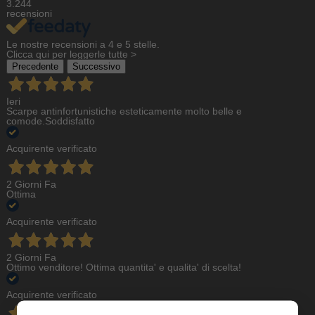
3.244
recensioni
Le nostre recensioni a 4 e 5 stelle.
Clicca qui per leggerle tutte >
Precedente
Successivo
Ieri
Scarpe antinfortunistiche esteticamente molto belle e
comode.Soddisfatto
Acquirente verificato
2 Giorni Fa
Ottima
Acquirente verificato
2 Giorni Fa
Ottimo venditore! Ottima quantita' e qualita' di scelta!
Acquirente verificato