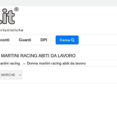
rtunistiche
conti
Guanti
DPI
Cerca
MARTINI RACING ABITI DA LAVORO
artini racing
→
Donna martini racing abiti da lavoro
NSERISCI IL NOME DEL PRODOTTO CHE STAI CERCAN
E MARCHE
CHIUDI RICERCA