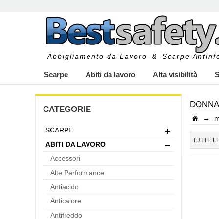
Abbigliamento da Lavoro
&
Scarpe Antinfo
Scarpe
Abiti da lavoro
Alta visibilità
S
DONNA 
CATEGORIE
→
m
SCARPE
I
TUTTE L
ABITI DA LAVORO
Accessori
Alte Performance
Antiacido
Anticalore
Antifreddo