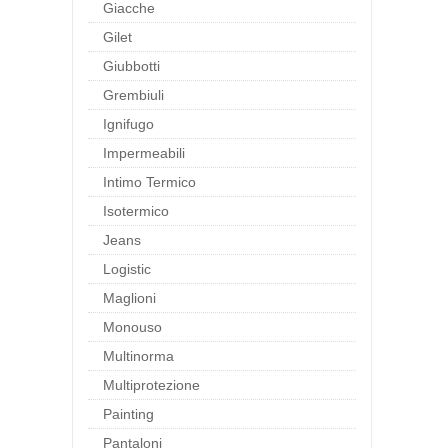
Giacche
Gilet
Giubbotti
Grembiuli
Ignifugo
Impermeabili
Intimo Termico
Isotermico
Jeans
Logistic
Maglioni
Monouso
Multinorma
Multiprotezione
Painting
Pantaloni