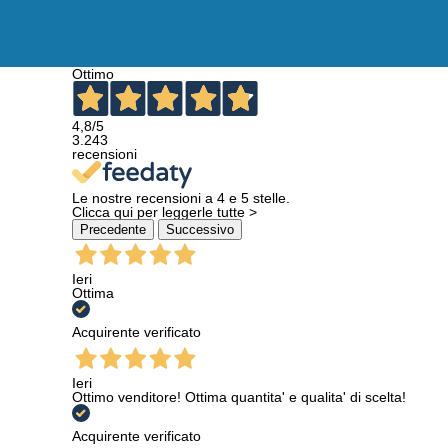
Ottimo
4,8
/5
3.243
recensioni
Le nostre recensioni a 4 e 5 stelle.
Clicca qui per leggerle tutte >
Precedente
Successivo
Ieri
Ottima
Acquirente verificato
Ieri
Ottimo venditore! Ottima quantita' e qualita' di scelta!
Acquirente verificato