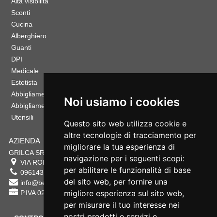
Alta visibilità
Sconti
Cucina
Alberghiero
Guanti
DPI
Medicale
Estetista
Abbigliamento Sportivo
Noi usiamo i cookies
Abbigliamento Bambino
Utensili
Questo sito web utilizza cookie e
altre tecnologie di tracciamento per
AZIENDA
migliorare la tua esperienza di
GRILCA SRL
navigazione per i seguenti scopi:
VIA ROMA 180 88054
SERSALE
,
CZ
per abilitare le funzionalità di base
0961432177
del sito web
,
per fornire una
info@bestsafety.it
migliore esperienza sul sito web
,
P.IVA 02342180797
per misurare il tuo interesse nei
nostri prodotti e servizi e