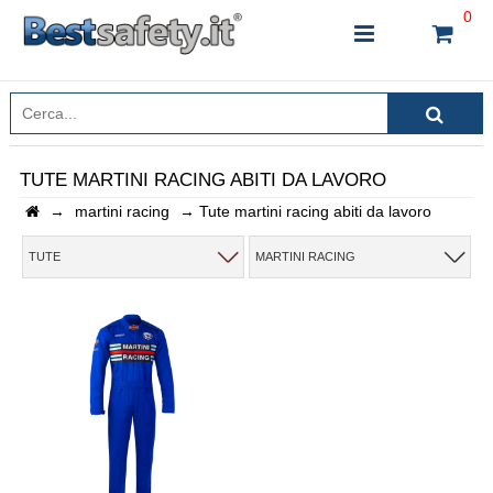
0
TUTE MARTINI RACING ABITI DA LAVORO
→
martini racing
→
Tute martini racing abiti da lavoro
INSERISCI IL NOME DEL PRODOTTO CHE STAI
CERCANDO
TUTE
MARTINI RACING
CHIUDI RICERCA