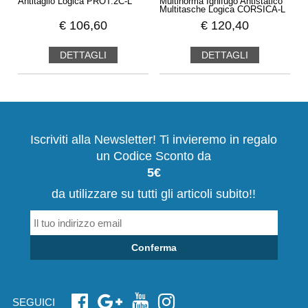
Antitaglio Logica PROT.2C-L
Multinorma Ignifugo Antistatico
Multitasche Logica CORSICA-L
€
106,60
€
120,40
DETTAGLI
DETTAGLI
Iscriviti alla Newsletter! Ti invieremo in regalo
un Codice Sconto da
5€
da utilizzare su tutti gli articoli subito!!
Conferma
SEGUICI