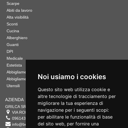
Scarpe
Abiti da lavoro
Alta visibilità
Sconti
Cucina
Alberghiero
Guanti
DPI
Medicale
Estetista
Abbigliamento Sportivo
Noi usiamo i cookies
Abbigliamento Bambino
Utensili
Questo sito web utilizza cookie e
altre tecnologie di tracciamento per
AZIENDA
migliorare la tua esperienza di
GRILCA SRL
navigazione per i seguenti scopi:
VIA ROMA 180 88054
SERSALE
,
CZ
per abilitare le funzionalità di base
0961432177
del sito web
,
per fornire una
info@bestsafety.it