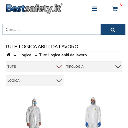
0
TUTE LOGICA ABITI DA LAVORO
→
Logica
→
Tute Logica abiti da lavoro
INSERISCI IL NOME DEL PRODOTTO CHE STAI
CERCANDO
TUTE
TIPOLOGIA
LOGICA
CHIUDI RICERCA