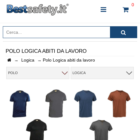
0
POLO LOGICA ABITI DA LAVORO
→
Logica
→
Polo Logica abiti da lavoro
INSERISCI IL NOME DEL PRODOTTO CHE STAI
CERCANDO
POLO
LOGICA
CHIUDI RICERCA