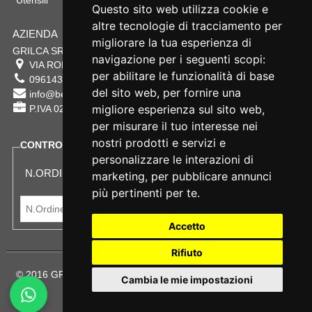
Utensili
Questo sito web utilizza cookie e
altre tecnologie di tracciamento per
AZIENDA
migliorare la tua esperienza di
GRILCA SRL
navigazione per i seguenti scopi:
VIA ROMA 180 88054
SERSALE
,
CZ
per abilitare le funzionalità di base
0961432177
del sito web
,
per fornire una
info@bestsafety.it
migliore esperienza sul sito web
,
P.IVA 02342180797
per misurare il tuo interesse nei
nostri prodotti e servizi e
CONTROLLA LO STATO DEL TUO ORDINE
personalizzare le interazioni di
N.ORDINE:
marketing
,
per pubblicare annunci
più pertinenti per te
.
Accetto
Rifiuto
© 2016 GRILCA SRL Sede Legale: VIA ROMA 180 - SERSALE -
Cambia le mie impostazioni
88054
Terms and Privacy