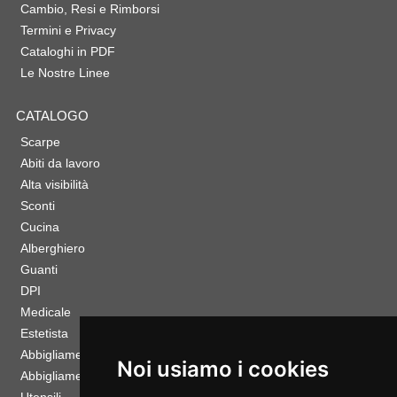
Cambio, Resi e Rimborsi
Termini e Privacy
Cataloghi in PDF
Le Nostre Linee
CATALOGO
Scarpe
Abiti da lavoro
Alta visibilità
Sconti
Cucina
Alberghiero
Guanti
DPI
Medicale
Estetista
Abbigliamento Sportivo
Noi usiamo i cookies
Abbigliamento Bambino