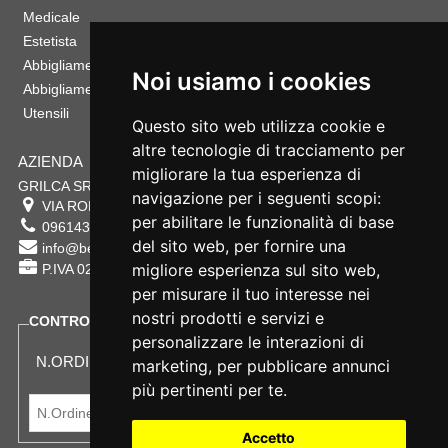
Medicale
Estetista
Abbigliamento Sportivo
Noi usiamo i cookies
Abbigliamento Bambino
Utensili
Questo sito web utilizza cookie e
altre tecnologie di tracciamento per
AZIENDA
migliorare la tua esperienza di
GRILCA SRL
navigazione per i seguenti scopi:
VIA ROMA 180 88054
SERSALE
,
CZ
per abilitare le funzionalità di base
0961432177
del sito web
,
per fornire una
info@bestsafety.it
migliore esperienza sul sito web
,
P.IVA 02342180797
per misurare il tuo interesse nei
nostri prodotti e servizi e
CONTROLLA LO STATO DEL TUO ORDINE
personalizzare le interazioni di
N.ORDINE:
marketing
,
per pubblicare annunci
più pertinenti per te
.
Accetto