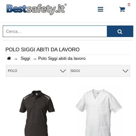
0
POLO SIGGI ABITI DA LAVORO
→
Siggi
→
Polo Siggi abiti da lavoro
INSERISCI IL NOME DEL PRODOTTO CHE STAI
CERCANDO
POLO
SIGGI
CHIUDI RICERCA