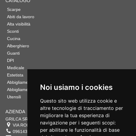
CATALOGO
Scarpe
Abiti da lavoro
Alta visibilità
Sconti
Cucina
Alberghiero
Guanti
DPI
Medicale
Estetista
Abbigliamento Sportivo
Noi usiamo i cookies
Abbigliamento Bambino
Utensili
Questo sito web utilizza cookie e
altre tecnologie di tracciamento per
AZIENDA
migliorare la tua esperienza di
GRILCA SRL
navigazione per i seguenti scopi:
VIA ROMA 180 88054
SERSALE
,
CZ
per abilitare le funzionalità di base
0961432177