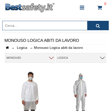
0
MONOUSO LOGICA ABITI DA LAVORO
→
Logica
→
Monouso Logica abiti da lavoro
INSERISCI IL NOME DEL PRODOTTO CHE STAI
CERCANDO
MONOUSO
LOGICA
CHIUDI RICERCA